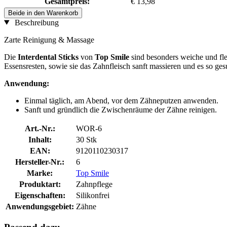
Gesamtpreis:
€ 13,98
Beide in den Warenkorb
Beschreibung
Zarte Reinigung & Massage
Die
Interdental Sticks
von
Top Smile
sind besonders weiche und flex
Essensresten, sowie sie das Zahnfleisch sanft massieren und es so g
Anwendung:
Einmal täglich, am Abend, vor dem Zähneputzen anwenden.
Sanft und gründlich die Zwischenräume der Zähne reinigen.
Art.-Nr.:
WOR-6
Inhalt:
30 Stk
EAN:
9120110230317
Hersteller-Nr.:
6
Marke:
Top Smile
Produktart:
Zahnpflege
Eigenschaften:
Silikonfrei
Anwendungsgebiet:
Zähne