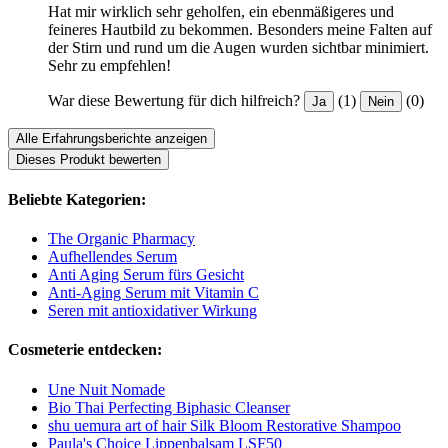
Hat mir wirklich sehr geholfen, ein ebenmäßigeres und
feineres Hautbild zu bekommen. Besonders meine Falten auf
der Stirn und rund um die Augen wurden sichtbar minimiert.
Sehr zu empfehlen!
War diese Bewertung für dich hilfreich?
(1)
(0)
Ja
Nein
Alle Erfahrungsberichte anzeigen
Dieses Produkt bewerten
Beliebte Kategorien:
The Organic Pharmacy
Aufhellendes Serum
Anti Aging Serum fürs Gesicht
Anti-Aging Serum mit Vitamin C
Seren mit antioxidativer Wirkung
Cosmeterie entdecken:
Une Nuit Nomade
Bio Thai Perfecting Biphasic Cleanser
shu uemura art of hair Silk Bloom Restorative Shampoo
Paula's Choice Lippenbalsam LSF50