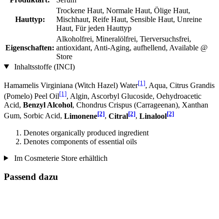
Trockene Haut, Normale Haut, Ölige Haut,
Hauttyp:
Mischhaut, Reife Haut, Sensible Haut, Unreine
Haut, Für jeden Hauttyp
Alkoholfrei, Mineralölfrei, Tierversuchsfrei,
Eigenschaften:
antioxidant, Anti-Aging, aufhellend, Available @
Store
Inhaltsstoffe (INCI)
[1]
Hamamelis Virginiana (Witch Hazel) Water
, Aqua, Citrus Grandis
[1]
(Pomelo) Peel Oil
, Algin, Ascorbyl Glucoside, Oehydroacetic
Acid,
Benzyl Alcohol
, Chondrus Crispus (Carrageenan), Xanthan
[2]
[2]
[2]
Gum, Sorbic Acid,
Limonene
,
Citral
,
Linalool
Denotes organically produced ingredient
Denotes components of essential oils
Im Cosmeterie Store erhältlich
Passend dazu