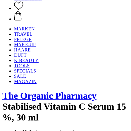
MARKEN
TRAVEL
PFLEGE
MAKE-UP
HAARE
DUFT
K-BEAUTY
TOOLS
SPECIALS
SALE
MAGAZIN
The Organic Pharmacy
Stabilised Vitamin C Serum 15
%, 30 ml