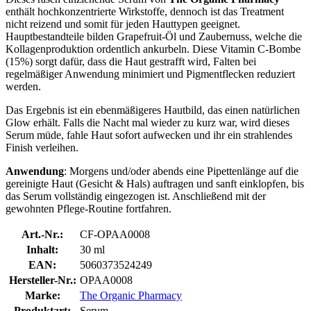
enthält hochkonzentrierte Wirkstoffe, dennoch ist das Treatment
nicht reizend und somit für jeden Hauttypen geeignet.
Hauptbestandteile bilden Grapefruit-Öl und Zaubernuss, welche die
Kollagenproduktion ordentlich ankurbeln. Diese Vitamin C-Bombe
(15%) sorgt dafür, dass die Haut gestrafft wird, Falten bei
regelmäßiger Anwendung minimiert und Pigmentflecken reduziert
werden.
Das Ergebnis ist ein ebenmäßigeres Hautbild, das einen natürlichen
Glow erhält. Falls die Nacht mal wieder zu kurz war, wird dieses
Serum müde, fahle Haut sofort aufwecken und ihr ein strahlendes
Finish verleihen.
Anwendung
: Morgens und/oder abends eine Pipettenlänge auf die
gereinigte Haut (Gesicht & Hals) auftragen und sanft einklopfen, bis
das Serum vollständig eingezogen ist. Anschließend mit der
gewohnten Pflege-Routine fortfahren.
Art.-Nr.:
CF-OPAA0008
Inhalt:
30 ml
EAN:
5060373524249
Hersteller-Nr.:
OPAA0008
Marke:
The Organic Pharmacy
Produktart:
Serum