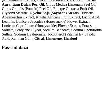
(Ringelblume) Extract, Calcium Ascorbate, Citric Acid,
Citrus
Aurantium Dulcis Peel Oil
, Citrus Medica Limonum Peel Oil,
Citrus Grandis (Pomelo) Peel Oil, Euterpe Oleracea Fruit Oil,
Glyceryl Stearate,
Glycine Soja (Soybean) Sterols
, Hibiscus
Abelmoschus Extract, Kigelia Africana Fruit Extract, Lactic Acid,
Lecithin, Lonicera Japonica (Honeysuckle) Flower Extract,
Lonicera Caprifolium (Honeysuckle) Flower Extract, Potassium
Sorbate, Pentylene Glycol, Sodium Benzoate, Sodium Chondroitin
Sulfate, Sodium Hyaluronate, Tocopherol (Vitamin E), Ursolic
Acid, Xanthan Gum,
Citral
,
Limonene
,
Linalool
Passend dazu