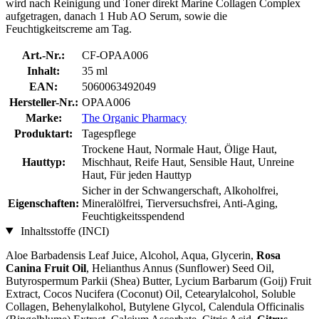
wird nach Reinigung und Toner direkt Marine Collagen Complex
aufgetragen, danach 1 Hub AO Serum, sowie die
Feuchtigkeitscreme am Tag.
Art.-Nr.:
CF-OPAA006
Inhalt:
35 ml
EAN:
5060063492049
Hersteller-Nr.:
OPAA006
Marke:
The Organic Pharmacy
Produktart:
Tagespflege
Trockene Haut, Normale Haut, Ölige Haut,
Hauttyp:
Mischhaut, Reife Haut, Sensible Haut, Unreine
Haut, Für jeden Hauttyp
Sicher in der Schwangerschaft, Alkoholfrei,
Eigenschaften:
Mineralölfrei, Tierversuchsfrei, Anti-Aging,
Feuchtigkeitsspendend
Inhaltsstoffe (INCI)
Aloe Barbadensis Leaf Juice, Alcohol, Aqua, Glycerin,
Rosa
Canina Fruit Oil
, Helianthus Annus (Sunflower) Seed Oil,
Butyrospermum Parkii (Shea) Butter, Lycium Barbarum (Goij) Fruit
Extract, Cocos Nucifera (Coconut) Oil, Cetearylalcohol, Soluble
Collagen, Behenylalkohol, Butylene Glycol, Calendula Officinalis