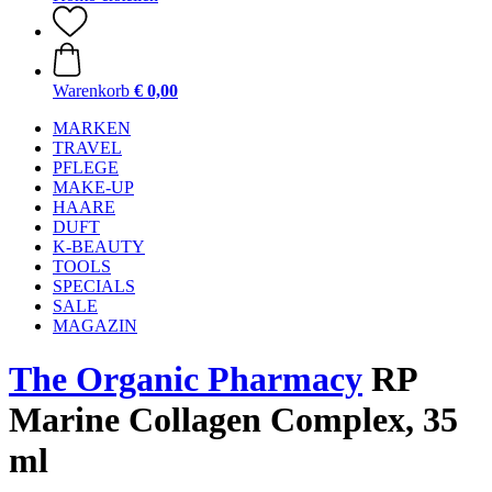
Warenkorb
€ 0,00
MARKEN
TRAVEL
PFLEGE
MAKE-UP
HAARE
DUFT
K-BEAUTY
TOOLS
SPECIALS
SALE
MAGAZIN
The Organic Pharmacy
RP
Marine Collagen Complex, 35
ml