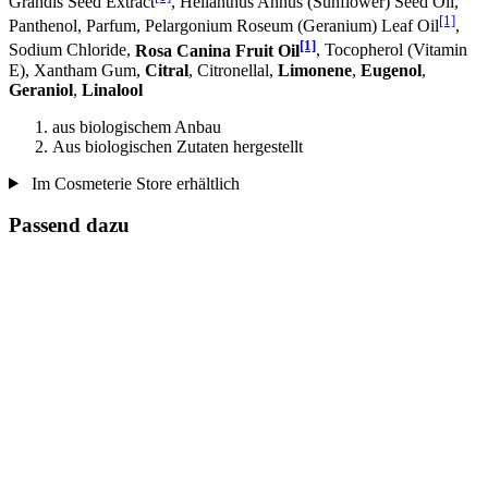
Grandis Seed Extract
, Helianthus Annus (Sunflower) Seed Oil,
[1]
Panthenol, Parfum, Pelargonium Roseum (Geranium) Leaf Oil
,
[1]
Sodium Chloride,
Rosa Canina Fruit Oil
, Tocopherol (Vitamin
E), Xantham Gum,
Citral
, Citronellal,
Limonene
,
Eugenol
,
Geraniol
,
Linalool
aus biologischem Anbau
Aus biologischen Zutaten hergestellt
Im Cosmeterie Store erhältlich
Passend dazu