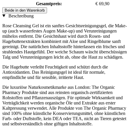
Gesamtpreis:
€ 69,90
Beide in den Warenkorb
Beschreibung
Rose Cleansing Gel ist ein sanftes Gesichtsreinigungsgel, die Make-
up (auch wasserfestes Augen Make-up) und Verunreinigungen
mühelos entfernt. Die Gesichtshaut wird durch Rosen- und
Hagebuttenextrakten kombiniert mit Aloe und Ringelblume sanft
gereinigt. Die natürlichen Inhaltsstoffe hinterlassen ein frisches und
strahlendes Hautgefühl. Der weiche Schaum wäscht überschüssigen
Talg und Verunreinigungen leicht ab, ohne die Haut zu schädigen.
Die Hagebutte verleiht Feuchtigkeit und schützt durch die
Antioxidantien. Das Reinigungsgel ist ideal für normale,
empfindliche und für sensible, irritierte Haut.
Die luxuriöse Naturkosmetikmarke aus London: The Organic
Pharmacy Produkte sind aus reinsten organisch-zertifizierten
Rohstoffen und Pflanzenauszügen. Für optimale Wirksamkeit und
Verträglichkeit werden organische Öle und Extrakte aus erster
Kaltpressung verwendet. Alle Produkte von The Organic Pharmacy
sind 100% ohne künstliche Konservierungsmittel, ohne künstlichen
Farb- oder Duftstoffe, kein DEA oder TEA, nicht an Tieren getestet
und selbstverständlich ohne giftigen Inhaltsstoffe.