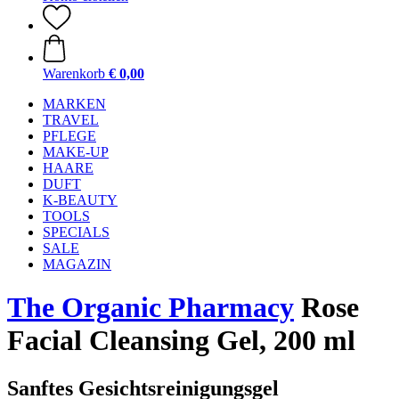
Warenkorb
€ 0,00
MARKEN
TRAVEL
PFLEGE
MAKE-UP
HAARE
DUFT
K-BEAUTY
TOOLS
SPECIALS
SALE
MAGAZIN
The Organic Pharmacy
Rose
Facial Cleansing Gel, 200 ml
Sanftes Gesichtsreinigungsgel