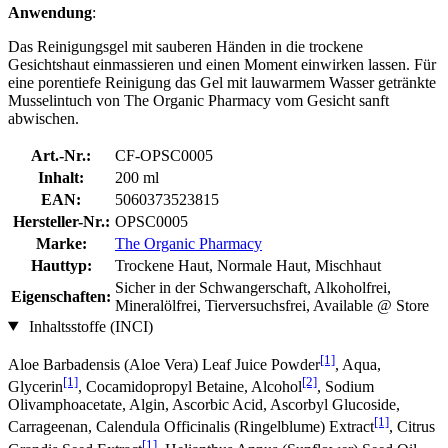
Anwendung
:
Das Reinigungsgel mit sauberen Händen in die trockene
Gesichtshaut einmassieren und einen Moment einwirken lassen. Für
eine porentiefe Reinigung das Gel mit lauwarmem Wasser getränkte
Musselintuch von The Organic Pharmacy vom Gesicht sanft
abwischen.
Art.-Nr.:
CF-OPSC0005
Inhalt:
200 ml
EAN:
5060373523815
Hersteller-Nr.:
OPSC0005
Marke:
The Organic Pharmacy
Hauttyp:
Trockene Haut, Normale Haut, Mischhaut
Sicher in der Schwangerschaft, Alkoholfrei,
Eigenschaften:
Mineralölfrei, Tierversuchsfrei, Available @ Store
Inhaltsstoffe (INCI)
[1]
Aloe Barbadensis (Aloe Vera) Leaf Juice Powder
, Aqua,
[1]
[2]
Glycerin
, Cocamidopropyl Betaine, Alcohol
, Sodium
Olivamphoacetate, Algin, Ascorbic Acid, Ascorbyl Glucoside,
[1]
Carrageenan, Calendula Officinalis (Ringelblume) Extract
, Citrus
[1]