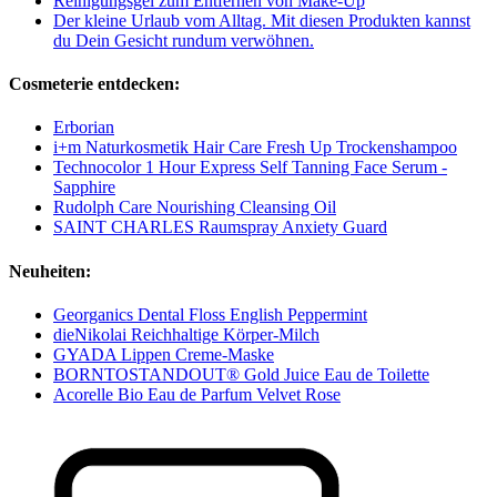
Reinigungsgel zum Entfernen von Make-Up
Der kleine Urlaub vom Alltag. Mit diesen Produkten kannst
du Dein Gesicht rundum verwöhnen.
Cosmeterie entdecken:
Erborian
i+m Naturkosmetik Hair Care Fresh Up Trockenshampoo
Technocolor 1 Hour Express Self Tanning Face Serum -
Sapphire
Rudolph Care Nourishing Cleansing Oil
SAINT CHARLES Raumspray Anxiety Guard
Neuheiten:
Georganics Dental Floss English Peppermint
dieNikolai Reichhaltige Körper-Milch
GYADA Lippen Creme-Maske
BORNTOSTANDOUT® Gold Juice Eau de Toilette
Acorelle Bio Eau de Parfum Velvet Rose