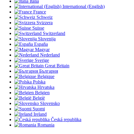
Italia
International (English)
France
Schweiz
Svizzera
Suisse
Switzerland
Slovenija
España
Magyar
Nederland
Sverige
Great Britain
България
Belgique
Polska
Hrvatska
Belgien
België
Slovensko
Suomi
Ireland
Česká republika
Romania