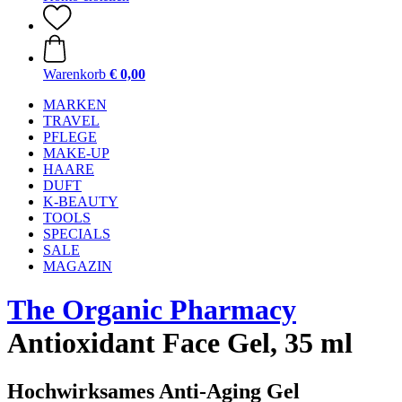
Warenkorb
€ 0,00
MARKEN
TRAVEL
PFLEGE
MAKE-UP
HAARE
DUFT
K-BEAUTY
TOOLS
SPECIALS
SALE
MAGAZIN
The Organic Pharmacy
Antioxidant Face Gel, 35 ml
Hochwirksames Anti-Aging Gel