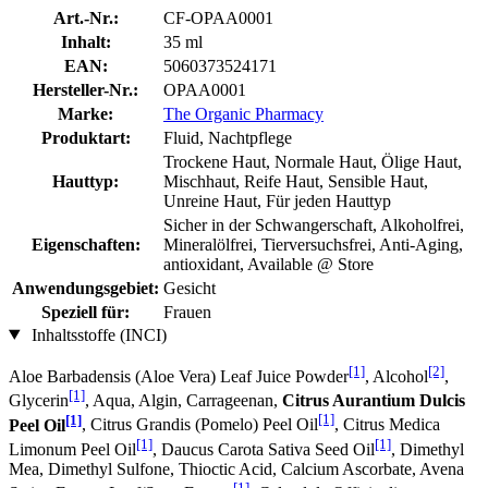
Art.-Nr.:
CF-OPAA0001
Inhalt:
35 ml
EAN:
5060373524171
Hersteller-Nr.:
OPAA0001
Marke:
The Organic Pharmacy
Produktart:
Fluid, Nachtpflege
Trockene Haut, Normale Haut, Ölige Haut,
Hauttyp:
Mischhaut, Reife Haut, Sensible Haut,
Unreine Haut, Für jeden Hauttyp
Sicher in der Schwangerschaft, Alkoholfrei,
Eigenschaften:
Mineralölfrei, Tierversuchsfrei, Anti-Aging,
antioxidant, Available @ Store
Anwendungsgebiet:
Gesicht
Speziell für:
Frauen
Inhaltsstoffe (INCI)
[1]
[2]
Aloe Barbadensis (Aloe Vera) Leaf Juice Powder
, Alcohol
,
[1]
Glycerin
, Aqua, Algin, Carrageenan,
Citrus Aurantium Dulcis
[1]
[1]
Peel Oil
, Citrus Grandis (Pomelo) Peel Oil
, Citrus Medica
[1]
[1]
Limonum Peel Oil
, Daucus Carota Sativa Seed Oil
, Dimethyl
Mea, Dimethyl Sulfone, Thioctic Acid, Calcium Ascorbate, Avena
[1]