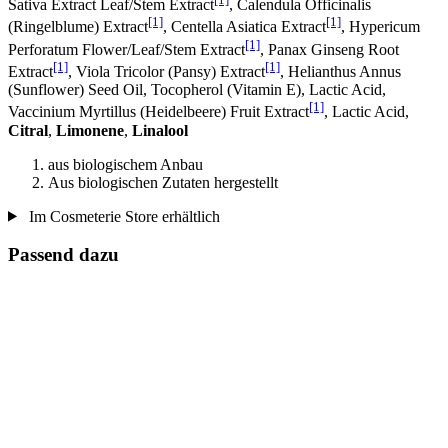
Sativa Extract Leaf/Stem Extract
, Calendula Officinalis
[1]
[1]
(Ringelblume) Extract
, Centella Asiatica Extract
, Hypericum
[1]
Perforatum Flower/Leaf/Stem Extract
, Panax Ginseng Root
[1]
[1]
Extract
, Viola Tricolor (Pansy) Extract
, Helianthus Annus
(Sunflower) Seed Oil, Tocopherol (Vitamin E), Lactic Acid,
[1]
Vaccinium Myrtillus (Heidelbeere) Fruit Extract
, Lactic Acid,
Citral
,
Limonene
,
Linalool
aus biologischem Anbau
Aus biologischen Zutaten hergestellt
Im Cosmeterie Store erhältlich
Passend dazu