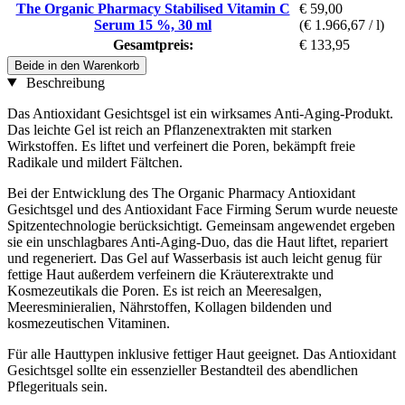
The Organic Pharmacy Stabilised Vitamin C
€ 59,00
Serum 15 %, 30 ml
(€ 1.966,67 / l)
Gesamtpreis:
€ 133,95
Beide in den Warenkorb
Beschreibung
Das Antioxidant Gesichtsgel ist ein wirksames Anti-Aging-Produkt.
Das leichte Gel ist reich an Pflanzenextrakten mit starken
Wirkstoffen. Es liftet und verfeinert die Poren, bekämpft freie
Radikale und mildert Fältchen.
Bei der Entwicklung des The Organic Pharmacy Antioxidant
Gesichtsgel und des Antioxidant Face Firming Serum wurde neueste
Spitzentechnologie berücksichtigt. Gemeinsam angewendet ergeben
sie ein unschlagbares Anti-Aging-Duo, das die Haut liftet, repariert
und regeneriert. Das Gel auf Wasserbasis ist auch leicht genug für
fettige Haut außerdem verfeinern die Kräuterextrakte und
Kosmezeutikals die Poren. Es ist reich an Meeresalgen,
Meeresminieralien, Nährstoffen, Kollagen bildenden und
kosmezeutischen Vitaminen.
Für alle Hauttypen inklusive fettiger Haut geeignet. Das Antioxidant
Gesichtsgel sollte ein essenzieller Bestandteil des abendlichen
Pflegerituals sein.