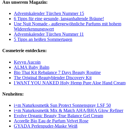
Aus unserem Magazin:
Adventskalender Türchen Nummer 15
6 Tipps für eine gesunde, langanhaltende Bräune!
Une Nuit Nomade - außergewöhnliche Parfums mit hohem
Widererkennungswert
Adventskalender Türchen Nummer 11
5 Tipps an heißen Sommertagen
Cosmeterie entdecken:
Kevyn Aucoin
ALMA Baby Balm
Bio Thai Kit Rebalance 7 Days Beauty Routine
The Original Beautyblender Discovery Kit
I WANT YOU NAKED Holy Hemp Pure Aloe Hand Cream
Neuheiten:
i+m Naturkosmetik Sun Protect Sonnenspray LSF 50
i+m Naturkosmetik Mix & Match AHA/BHA Glow Refiner
Evolve Organic Beauty True Balance Gel Cream
Acorelle Bio Eau de Parfum Velvet Rose
GYADA Perlenpuder-Maske Weiß