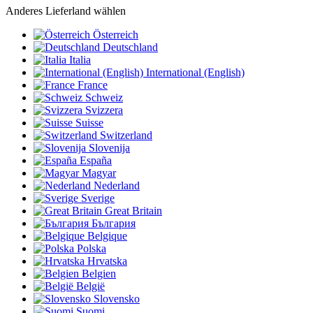
Anderes Lieferland wählen
Österreich
Deutschland
Italia
International (English)
France
Schweiz
Svizzera
Suisse
Switzerland
Slovenija
España
Magyar
Nederland
Sverige
Great Britain
България
Belgique
Polska
Hrvatska
Belgien
België
Slovensko
Suomi