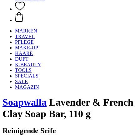
MARKEN
TRAVEL
PFLEGE
MAKE-UP
HAARE
DUFT
K-BEAUTY
TOOLS
SPECIALS
SALE
MAGAZIN
Soapwalla
Lavender & French
Clay Soap Bar, 110 g
Reinigende Seife