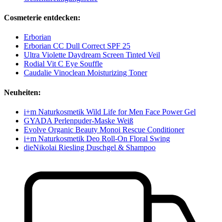
Cosmeterie entdecken:
Erborian
Erborian CC Dull Correct SPF 25
Ultra Violette Daydream Screen Tinted Veil
Rodial Vit C Eye Souffle
Caudalie Vinoclean Moisturizing Toner
Neuheiten:
i+m Naturkosmetik Wild Life for Men Face Power Gel
GYADA Perlenpuder-Maske Weiß
Evolve Organic Beauty Monoi Rescue Conditioner
i+m Naturkosmetik Deo Roll-On Floral Swing
dieNikolai Riesling Duschgel & Shampoo