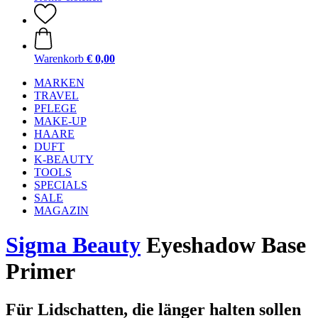
Warenkorb
€ 0,00
MARKEN
TRAVEL
PFLEGE
MAKE-UP
HAARE
DUFT
K-BEAUTY
TOOLS
SPECIALS
SALE
MAGAZIN
Sigma Beauty
Eyeshadow Base
Primer
Für Lidschatten, die länger halten sollen