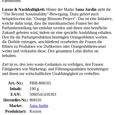
Farbstoffen.
Luxus & Nachhaltigkeit:
Hinter der Marke
Sana Jardin
steht die
"The Beyond Sustainability"-Bewegung. Dazu gehört auch
beispielsweise das "Orange Blossom Project". Das ist eine Initiative,
welche dafür sorgt, dass die marokkanischen Frauen bei der
Parfumherstellung fair entlohnt werden und ihnen eine berufliche
Zukunft geboten wird, indem sie eine spezielle Ausbildung erhalten.
Den für die Parfumproduktion benötigten Orangenblüten werden
die Duftöle entzogen, anschließend verarbeiten die Frauen die
Blüten zu Produkten wie Duftkerzen oder Orangenblütenwasser
weiter und verkaufen diese. Den gesamtem Lohn dürfen sie
behalten.
Ziel ist es, den zero waste-Gedanken zu verfolgen, den Frauen
Fähigkeiten wie Marketing- und Führungsqualitäten beizubringen
und ihnen zur wirtschaftlichen Unabhängigkeit zu verhelfen.
Art.-Nr.:
PBB-808101
Inhalt:
190 g
EAN:
5060541430303
Hersteller-Nr.:
808101
Marke:
Sana Jardin
Produktart:
Kerzen