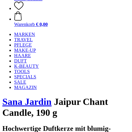
Warenkorb
€ 0,00
MARKEN
TRAVEL
PFLEGE
MAKE-UP
HAARE
DUFT
K-BEAUTY
TOOLS
SPECIALS
SALE
MAGAZIN
Sana Jardin
Jaipur Chant
Candle, 190 g
Hochwertige Duftkerze mit blumig-