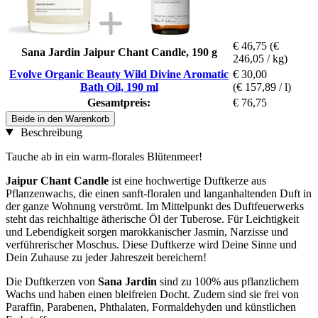
€ 46,75
(€
Sana Jardin Jaipur Chant Candle, 190 g
246,05 / kg)
Evolve Organic Beauty Wild Divine Aromatic
€ 30,00
Bath Oil, 190 ml
(€ 157,89 / l)
Gesamtpreis:
€ 76,75
Beide in den Warenkorb
Beschreibung
Tauche ab in ein warm-florales Blütenmeer!
Jaipur Chant Candle
ist eine hochwertige Duftkerze aus
Pflanzenwachs, die einen sanft-floralen und langanhaltenden Duft in
der ganze Wohnung verströmt. Im Mittelpunkt des Duftfeuerwerks
steht das reichhaltige ätherische Öl der Tuberose. Für Leichtigkeit
und Lebendigkeit sorgen marokkanischer Jasmin, Narzisse und
verführerischer Moschus. Diese Duftkerze wird Deine Sinne und
Dein Zuhause zu jeder Jahreszeit bereichern!
Die Duftkerzen von
Sana Jardin
sind zu 100% aus pflanzlichem
Wachs und haben einen bleifreien Docht. Zudem sind sie frei von
Paraffin, Parabenen, Phthalaten, Formaldehyden und künstlichen