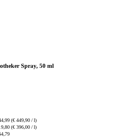
heker Spray, 50 ml
44,99
(€ 449,90 / l)
19,80
(€ 396,00 / l)
64,79