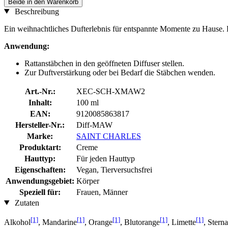
Beide in den Warenkorb
Beschreibung
Ein weihnachtliches Dufterlebnis für entspannte Momente zu Hause
Anwendung:
Rattanstäbchen in den geöffneten Diffuser stellen.
Zur Duftverstärkung oder bei Bedarf die Stäbchen wenden.
Art.-Nr.:
XEC-SCH-XMAW2
Inhalt:
100 ml
EAN:
9120085863817
Hersteller-Nr.:
Diff-MAW
Marke:
SAINT CHARLES
Produktart:
Creme
Hauttyp:
Für jeden Hauttyp
Eigenschaften:
Vegan, Tierversuchsfrei
Anwendungsgebiet:
Körper
Speziell für:
Frauen, Männer
Zutaten
[1]
[1]
[1]
[1]
[1]
Alkohol
, Mandarine
, Orange
, Blutorange
, Limette
, Sterna