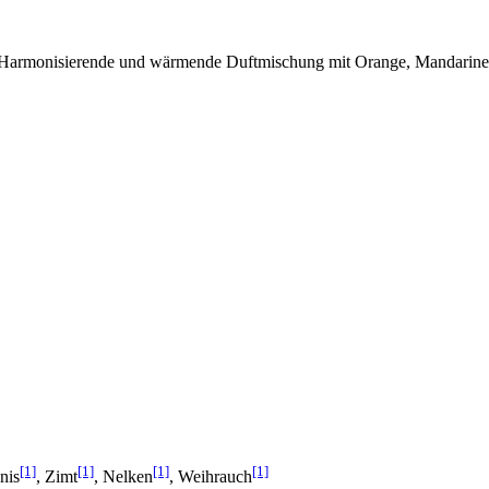
. Harmonisierende und wärmende Duftmischung mit Orange, Mandarine
[1]
[1]
[1]
[1]
nis
, Zimt
, Nelken
, Weihrauch