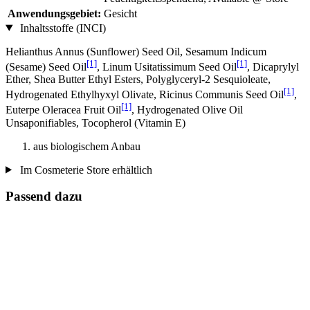
Anwendungsgebiet:
Gesicht
Inhaltsstoffe (INCI)
Helianthus Annus (Sunflower) Seed Oil, Sesamum Indicum
[1]
[1]
(Sesame) Seed Oil
, Linum Usitatissimum Seed Oil
, Dicaprylyl
Ether, Shea Butter Ethyl Esters, Polyglyceryl-2 Sesquioleate,
[1]
Hydrogenated Ethylhyxyl Olivate, Ricinus Communis Seed Oil
,
[1]
Euterpe Oleracea Fruit Oil
, Hydrogenated Olive Oil
Unsaponifiables, Tocopherol (Vitamin E)
aus biologischem Anbau
Im Cosmeterie Store erhältlich
Passend dazu