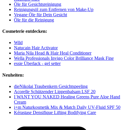
Öle für Gesichtsreinigung
Reinigungsöl zum Entfernen von Make-Up
Vegane Öle für Dein Gesicht
Öle für die Reinigung
Cosmeterie entdecken:
Wild
Natucain Hair Activator
Maria Nila Head & Hair Heal Conditioner
Wella Professionals Invigo Color Brilliance Mask Fine
essie Überlack - gel setter
Neuheiten:
dieNikolai Traubenkern Gesichtspeeling
Acorelle Schützender Lippenbalsam LSF 20
I WANT YOU NAKED Healing Greens Pure Aloe Hand
Cream
i+m Naturkosmetik Mix & Match Daily UV-Fluid SPF 50
Kérastase Densifique Lifting Bodifying Care