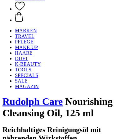
MARKEN
TRAVEL
PFLEGE
MAKE-UP
HAARE
DUFT
K-BEAUTY
TOOLS
SPECIALS
SALE
MAGAZIN
Rudolph Care
Nourishing
Cleansing Oil, 125 ml
Reichhaltiges Reinigungsöl mit
nährenden Wirkstoffen