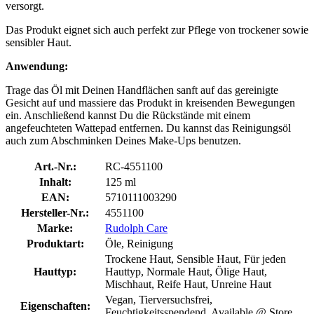
versorgt.
Das Produkt eignet sich auch perfekt zur Pflege von trockener sowie
sensibler Haut.
Anwendung:
Trage das Öl mit Deinen Handflächen sanft auf das gereinigte
Gesicht auf und massiere das Produkt in kreisenden Bewegungen
ein. Anschließend kannst Du die Rückstände mit einem
angefeuchteten Wattepad entfernen. Du kannst das Reinigungsöl
auch zum Abschminken Deines Make-Ups benutzen.
Art.-Nr.:
RC-4551100
Inhalt:
125 ml
EAN:
5710111003290
Hersteller-Nr.:
4551100
Marke:
Rudolph Care
Produktart:
Öle, Reinigung
Trockene Haut, Sensible Haut, Für jeden
Hauttyp:
Hauttyp, Normale Haut, Ölige Haut,
Mischhaut, Reife Haut, Unreine Haut
Vegan, Tierversuchsfrei,
Eigenschaften:
Feuchtigkeitsspendend, Available @ Store