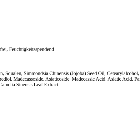
sfrei, Feuchtigkeitsspendend
erin, Squalen, Simmondsia Chinensis (Jojoba) Seed Oil, Cetearylalcoho
anediol, Madecassoside, Asiaticoside, Madecassic Acid, Asiatic Acid,
amelia Sinensis Leaf Extract