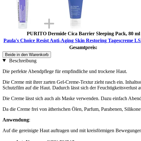
PURITO Dermide Cica Barrier Sleeping Pack, 80 ml
Paula's Choice Resist Anti-Aging Skin Restoring Tagescreme LS
Gesamtpreis:
Beide in den Warenkorb
Beschreibung
Die perfekte Abendpflege für empfindliche und trockene Haut.
Die Creme mit ihrer zarten Gel-Creme-Textur zieht rasch ein. Inhalts
Schutzfilm auf die Haut. Dadurch lässt sich der Feuchtigkeitsverlust
Die Creme lässt sich auch als Maske verwenden. Dazu einfach Abends 
Da die Creme frei von ätherischen Ölen, Parfum, Parabenen, Silikonen 
Anwendung
:
Auf die gereinigte Haut auftragen und mit kreisförmigen Bewegunge