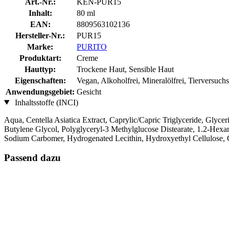
Art.-Nr.:
KEN-PUR15
Inhalt:
80 ml
EAN:
8809563102136
Hersteller-Nr.:
PUR15
Marke:
PURITO
Produktart:
Creme
Hauttyp:
Trockene Haut, Sensible Haut
Eigenschaften:
Vegan, Alkoholfrei, Mineralölfrei, Tierversuch
Anwendungsgebiet:
Gesicht
Inhaltsstoffe (INCI)
Aqua, Centella Asiatica Extract, Caprylic/Capric Triglyceride, Glyc
Butylene Glycol, Polyglyceryl-3 Methylglucose Distearate, 1.2-Hex
Sodium Carbomer, Hydrogenated Lecithin, Hydroxyethyl Cellulose, C
Passend dazu