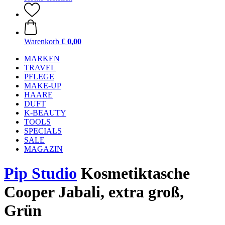
Warenkorb
€ 0,00
MARKEN
TRAVEL
PFLEGE
MAKE-UP
HAARE
DUFT
K-BEAUTY
TOOLS
SPECIALS
SALE
MAGAZIN
Pip Studio
Kosmetiktasche
Cooper Jabali, extra groß,
Grün