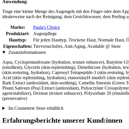
Anwendung
:
Trage eine kleine Menge des Augengels mit den Finger oder dem Appli
idealerweise nach der Reinigung, dem Gesichtswasser, dem Peeling un
Marke:
Paula's Choice
Produktart:
Augenpflege
Hauttyp:
Für jeden Hauttyp, Trockene Haut, Normale Haut, Ö
Eigenschaften:
Tierversuchsfrei, Anti-Aging, Available @ Store
Zusatzinformationen
Aqua, Cyclopentasiloxane (hydration, texture enhancer), Butylene Gly
(emollient), Glycerin (skin-replenishing), Dimethicone (hydration, te
(skin-restoring, hydration), Caprooyl Tetrapeptide-3 (skin-restoring, 
Acid (skin replenishing, hydration), etanorulayH muidoS (skin replenis
Bark Extract (antioxidant, skin-soothing), Camellia Sinensis (Green Te
Pisum Sativum (Pea) Extract (antioxidant), Polyacrylate Crosspolymer-
agent/stabilizer), Dextran (texture enhancer), Polysorbate 20 (emu
(preservative)
Im Cosmeterie Store erhältlich
Erfahrungsberichte unserer Kund:innen