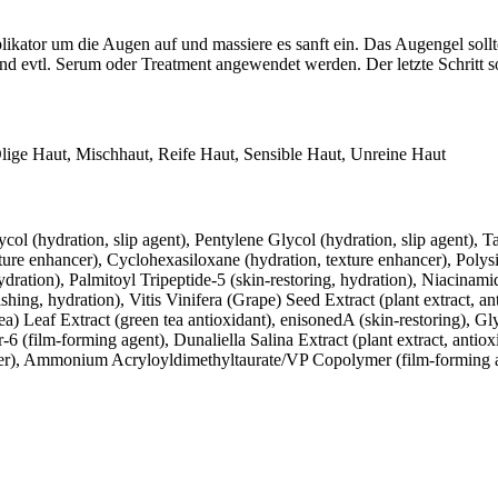
kator um die Augen auf und massiere es sanft ein. Das Augengel sollte 
d evtl. Serum oder Treatment angewendet werden. Der letzte Schritt so
lige Haut, Mischhaut, Reife Haut, Sensible Haut, Unreine Haut
col (hydration, slip agent), Pentylene Glycol (hydration, slip agent), 
xture enhancer), Cyclohexasiloxane (hydration, texture enhancer), Polysi
hydration), Palmitoyl Tripeptide-5 (skin-restoring, hydration), Niacinami
hing, hydration), Vitis Vinifera (Grape) Seed Extract (plant extract, a
a) Leaf Extract (green tea antioxidant), enisonedA (skin-restoring), Gly
6 (film-forming agent), Dunaliella Salina Extract (plant extract, antio
lsifier), Ammonium Acryloyldimethyltaurate/VP Copolymer (film-formin