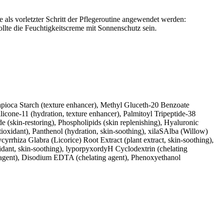
als vorletzter Schritt der Pflegeroutine angewendet werden:
llte die Feuchtigkeitscreme mit Sonnenschutz sein.
Tapioca Starch (texture enhancer), Methyl Gluceth-20 Benzoate
licone-11 (hydration, texture enhancer), Palmitoyl Tripeptide-38
de (skin-restoring), Phospholipids (skin replenishing), Hyaluronic
ntioxidant), Panthenol (hydration, skin-soothing), xilaSAlba (Willow)
cyrrhiza Glabra (Licorice) Root Extract (plant extract, skin-soothing),
xidant, skin-soothing), lyporpyxordyH Cyclodextrin (chelating
g agent), Disodium EDTA (chelating agent), Phenoxyethanol