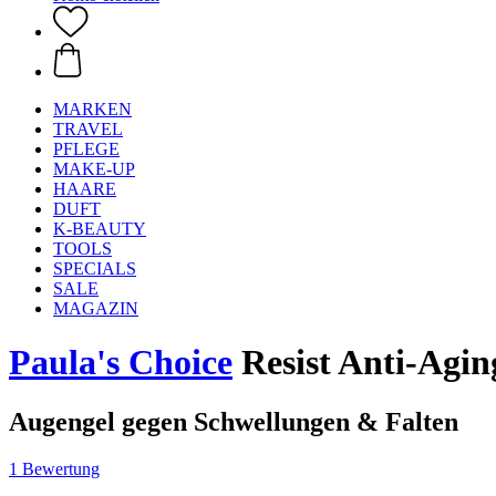
MARKEN
TRAVEL
PFLEGE
MAKE-UP
HAARE
DUFT
K-BEAUTY
TOOLS
SPECIALS
SALE
MAGAZIN
Paula's Choice
Resist Anti-Agin
Augengel gegen Schwellungen & Falten
1 Bewertung