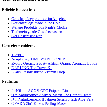
Beliebte Kategorien:
Gesichtspflegeprodukte im Angebot
Gesichtspflege made in the USA
Weitere Produkte von Paula's Choice
Tiefenreinigende Gesichtsmasken
Gel Gesichtsmasken
Cosmeterie entdecken:
Torriden
Adaptology TIME WARP TONER
Evolve Organic Beauty African Orange Aromatic Lotion
DARLING The Travel Kit
Klairs Freshly Juiced Vitamin Drop
Neuheiten:
dieNikolai AOX® OPC Präparat Bio
i+m Naturkosmetik Mix & Match The Barrier Cream
i+m Naturkosmetik Hyaluron Serum 3-fach Aloe Vera
GYADA 2in1 Kokos Peeling-Maske