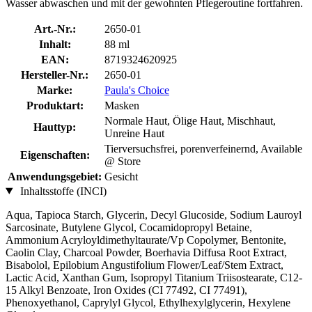
Wasser abwaschen und mit der gewohnten Pflegeroutine fortfahren.
Art.-Nr.:
2650-01
Inhalt:
88 ml
EAN:
8719324620925
Hersteller-Nr.:
2650-01
Marke:
Paula's Choice
Produktart:
Masken
Normale Haut, Ölige Haut, Mischhaut,
Hauttyp:
Unreine Haut
Tierversuchsfrei, porenverfeinernd, Available
Eigenschaften:
@ Store
Anwendungsgebiet:
Gesicht
Inhaltsstoffe (INCI)
Aqua, Tapioca Starch, Glycerin, Decyl Glucoside, Sodium Lauroyl
Sarcosinate, Butylene Glycol, Cocamidopropyl Betaine,
Ammonium Acryloyldimethyltaurate/Vp Copolymer, Bentonite,
Caolin Clay, Charcoal Powder, Boerhavia Diffusa Root Extract,
Bisabolol, Epilobium Angustifolium Flower/Leaf/Stem Extract,
Lactic Acid, Xanthan Gum, Isopropyl Titanium Triisostearate, C12-
15 Alkyl Benzoate, Iron Oxides (CI 77492, CI 77491),
Phenoxyethanol, Caprylyl Glycol, Ethylhexylglycerin, Hexylene