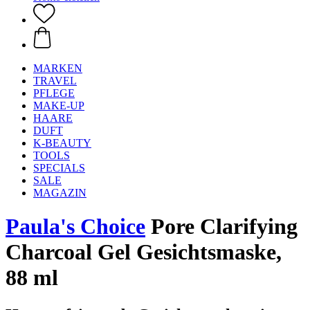
MARKEN
TRAVEL
PFLEGE
MAKE-UP
HAARE
DUFT
K-BEAUTY
TOOLS
SPECIALS
SALE
MAGAZIN
Paula's Choice
Pore Clarifying
Charcoal Gel Gesichtsmaske,
88 ml