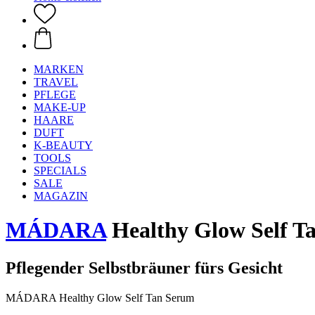
MARKEN
TRAVEL
PFLEGE
MAKE-UP
HAARE
DUFT
K-BEAUTY
TOOLS
SPECIALS
SALE
MAGAZIN
MÁDARA
Healthy Glow Self T
Pflegender Selbstbräuner fürs Gesicht
MÁDARA Healthy Glow Self Tan Serum