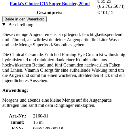
€ 55,25
Paula's Choice C15 Super Booster, 20 ml
(€ 2.762,50 / l)
Gesamtpreis:
€ 101,15
Beide in den Warenkorb
Beschreibung
Diese cremige Augencreme ist so pflegend, feuchtigkeitsspendend
und nährend, als würdest du deiner Augenpartie fünf Liter Wasser
und jede Menge Superfood-Smoothies geben.
Die Clinical Ceramide-Enriched Firming Eye Cream ist wahnsinnig
hydratisierend und minimiert dank einer Kombination aus
hochwirksamen Retinol und fünf Ceramiden nachweislich Falten
und Linien. Vitamin C sorgt für eine aufhellende Wirkung rund um
die Augen und somit für einen wacheren, strahlenden Blick und ein
jugendlicheres Aussehen.
Anwendung:
Morgens und abends eine kleine Menge auf die Augenpartie
auftragen und sanft mit dem Ringfinger einklopfen.
Art.-Nr.:
2160-01
Inhalt:
15 ml
EAN:
0655439009218