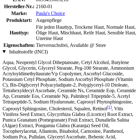
Hersteller-Nr.:
2160-01
Marke:
Paula's Choice
Produktart:
Augenpflege
Für jeden Hauttyp, Trockene Haut, Normale Haut,
Hauttyp:
Ölige Haut, Mischhaut, Reife Haut, Sensible Haut,
Unreine Haut
Eigenschaften:
Tierversuchsfrei, Available @ Store
Inhaltsstoffe (INCI)
Aqua, Neopentyl Glycol Diheptanoate, Cetyl Alcohol, Butylene
Glycol, Glycerin, Glyceryl Stearate, Peg-100 Stearate, Ammonium
Acryloyldimethyltaurate/Vp Copolymer, Ascorbyl Glucoside,
Potassium Cetyl Phosphate, Sodium Ascorbyl Phosphate (Vitamin
C), Bis-Diglyceryl Polyacyladipate-2, Polyglyceryl-10 Dioleate,
Tetrahexyldecyl Ascorbate, Ceramide Ns, Ceramide Eop, Ceramide
Ap, Ceramide Eos, Ceramide Np, Palmitoyl Tripeptide-5, Acetyl
Tetrapeptide-5, Sodium Hyaluronate, Caprooyl Phytosphingosine,
[1]
Caprooyl Sphingosine, Cholesterol, Squalen, Retinol
, Vitis
Vinifera Seed Extract, Glycyrrhiza Glabra (Licorice) Root Extract,
Punica Granatum (Pomegranate) Fruit Extract, Dunaliella Salina
(Algae) Extract, Pongamia Glabra (Karanja) Seed Oil,
Tocopherylacetat, Allantoin, Bisabolol, Carnosine, Panthenol,
Sodium Pca, Pullulan, Glyceryl Ascorbate, Behenic Acid,