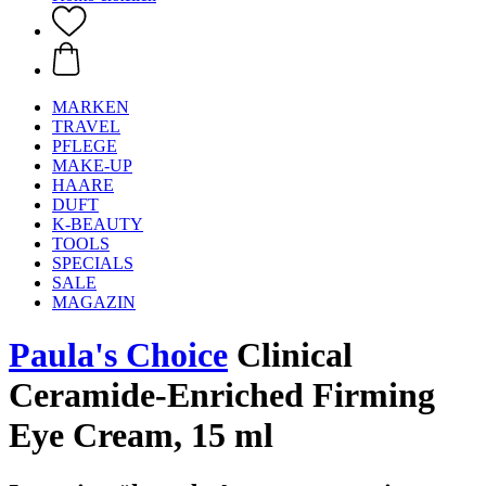
MARKEN
TRAVEL
PFLEGE
MAKE-UP
HAARE
DUFT
K-BEAUTY
TOOLS
SPECIALS
SALE
MAGAZIN
Paula's Choice
Clinical
Ceramide-Enriched Firming
Eye Cream, 15 ml