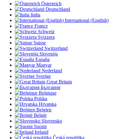
Österreich
Deutschland
Italia
International (English)
France
Schweiz
Svizzera
Suisse
Switzerland
Slovenija
España
Magyar
Nederland
Sverige
Great Britain
България
Belgique
Polska
Hrvatska
Belgien
België
Slovensko
Suomi
Ireland
Česká republika