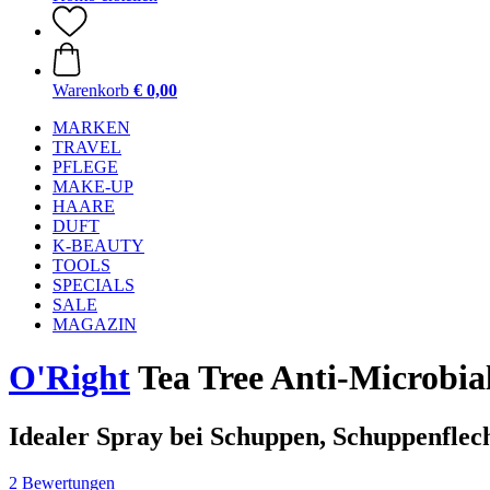
Warenkorb
€ 0,00
MARKEN
TRAVEL
PFLEGE
MAKE-UP
HAARE
DUFT
K-BEAUTY
TOOLS
SPECIALS
SALE
MAGAZIN
O'Right
Tea Tree Anti-Microbia
Idealer Spray bei Schuppen, Schuppenflec
2 Bewertungen