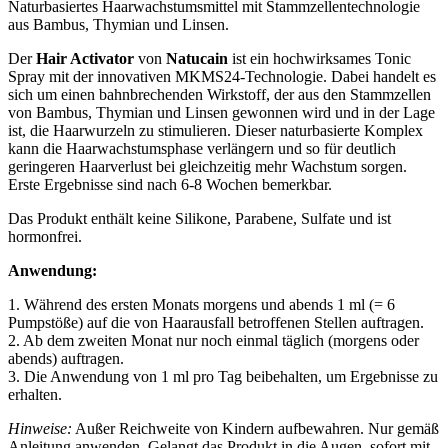
Naturbasiertes Haarwachstumsmittel mit Stammzellentechnologie
aus Bambus, Thymian und Linsen.
Der
Hair Activator
von
Natucain
ist ein hochwirksames Tonic
Spray mit der innovativen MKMS24-Technologie. Dabei handelt es
sich um einen bahnbrechenden Wirkstoff, der aus den Stammzellen
von Bambus, Thymian und Linsen gewonnen wird und in der Lage
ist, die Haarwurzeln zu stimulieren. Dieser naturbasierte Komplex
kann die Haarwachstumsphase verlängern und so für deutlich
geringeren Haarverlust bei gleichzeitig mehr Wachstum sorgen.
Erste Ergebnisse sind nach 6-8 Wochen bemerkbar.
Das Produkt enthält keine Silikone, Parabene, Sulfate und ist
hormonfrei.
Anwendung:
1. Während des ersten Monats morgens und abends 1 ml (= 6
Pumpstöße) auf die von Haarausfall betroffenen Stellen auftragen.
2. Ab dem zweiten Monat nur noch einmal täglich (morgens oder
abends) auftragen.
3. Die Anwendung von 1 ml pro Tag beibehalten, um Ergebnisse zu
erhalten.
Hinweise:
Außer Reichweite von Kindern aufbewahren. Nur gemäß
Anleitung anwenden. Gelangt das Produkt in die Augen, sofort mit