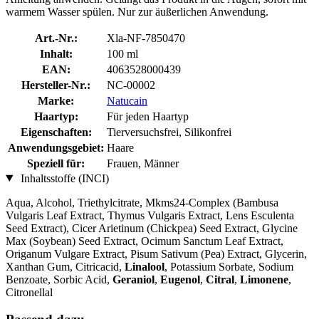
warmem Wasser spülen. Nur zur äußerlichen Anwendung.
Art.-Nr.:
Xla-NF-7850470
Inhalt:
100 ml
EAN:
4063528000439
Hersteller-Nr.:
NC-00002
Marke:
Natucain
Haartyp:
Für jeden Haartyp
Eigenschaften:
Tierversuchsfrei, Silikonfrei
Anwendungsgebiet:
Haare
Speziell für:
Frauen, Männer
Inhaltsstoffe (INCI)
Aqua, Alcohol, Triethylcitrate, Mkms24-Complex (Bambusa
Vulgaris Leaf Extract, Thymus Vulgaris Extract, Lens Esculenta
Seed Extract), Cicer Arietinum (Chickpea) Seed Extract, Glycine
Max (Soybean) Seed Extract, Ocimum Sanctum Leaf Extract,
Origanum Vulgare Extract, Pisum Sativum (Pea) Extract, Glycerin,
Xanthan Gum, Citricacid,
Linalool
, Potassium Sorbate, Sodium
Benzoate, Sorbic Acid,
Geraniol
,
Eugenol
,
Citral
,
Limonene
,
Citronellal