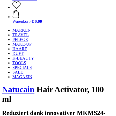
Warenkorb
€ 0,00
MARKEN
TRAVEL
PFLEGE
MAKE-UP
HAARE
DUFT
K-BEAUTY
TOOLS
SPECIALS
SALE
MAGAZIN
Natucain
Hair Activator, 100
ml
Reduziert dank innovativer MKMS24-