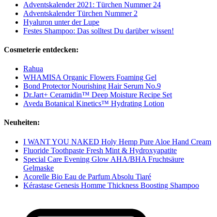
Adventskalender 2021: Türchen Nummer 24
Adventskalender Türchen Nummer 2
Hyaluron unter der Lupe
Festes Shampoo: Das solltest Du darüber wissen!
Cosmeterie entdecken:
Rahua
WHAMISA Organic Flowers Foaming Gel
Bond Protector Nourishing Hair Serum No.9
Dr.Jart+ Ceramidin™ Deep Moisture Recipe Set
Aveda Botanical Kinetics™ Hydrating Lotion
Neuheiten:
I WANT YOU NAKED Holy Hemp Pure Aloe Hand Cream
Fluoride Toothpaste Fresh Mint & Hydroxyapatite
Special Care Evening Glow AHA/BHA Fruchtsäure
Gelmaske
Acorelle Bio Eau de Parfum Absolu Tiaré
Kérastase Genesis Homme Thickness Boosting Shampoo