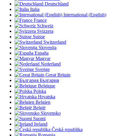
Deutschland
Italia
International (English)
France
Schweiz
Svizzera
Suisse
Switzerland
Slovenija
España
Magyar
Nederland
Sverige
Great Britain
България
Belgique
Polska
Hrvatska
Belgien
België
Slovensko
Suomi
Ireland
Česká republika
Romania