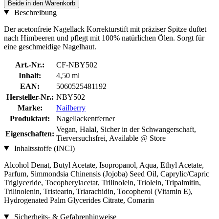
Beide in den Warenkorb
Beschreibung
Der acetonfreie Nagellack Korrekturstift mit präziser Spitze duftet
nach Himbeeren und pflegt mit 100% natürlichen Ölen. Sorgt für
eine geschmeidige Nagelhaut.
Art.-Nr.:
CF-NBY502
Inhalt:
4,50 ml
EAN:
5060525481192
Hersteller-Nr.:
NBY502
Marke:
Nailberry
Produktart:
Nagellackentferner
Vegan, Halal, Sicher in der Schwangerschaft,
Eigenschaften:
Tierversuchsfrei, Available @ Store
Inhaltsstoffe (INCI)
Alcohol Denat, Butyl Acetate, Isopropanol, Aqua, Ethyl Acetate,
Parfum, Simmondsia Chinensis (Jojoba) Seed Oil, Caprylic/Capric
Triglyceride, Tocopherylacetat, Trilinolein, Triolein, Tripalmitin,
Trilinolenin, Tristearin, Triarachidin, Tocopherol (Vitamin E),
Hydrogenated Palm Glycerides Citrate, Comarin
Sicherheits- & Gefahrenhinweise