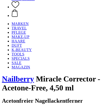
MARKEN
TRAVEL
PFLEGE
MAKE-UP
HAARE
DUFT
K-BEAUTY
TOOLS
SPECIALS
SALE
MAGAZIN
Nailberry
Miracle Corrector -
Acetone-Free, 4,50 ml
Acetonfreier Nagellackentferner