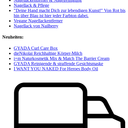
Nagellackentferner & Nagelreinigung
Nagellack & Pflege
"Deine Hand macht Dich zur lebendigen Kunst!" Von Rot bis
hin über Blau ist hier jeder Farbton dabei.
Vegane Nagellackentferner
Nagellack von Nailberry
Neuheiten:
GYADA Curl Care Box
dieNikolai Reichhaltige Körper-Milch
i+m Naturkosmetik Mix & Match The Barrier Cream
GYADA Reinigende & straffende Gesichtsmaske
I WANT YOU NAKED For Heroes Body Oil