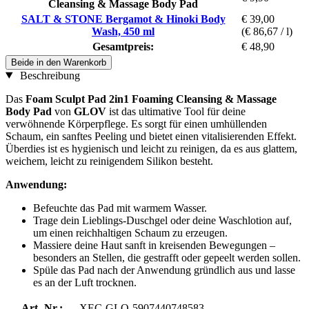
Cleansing & Massage Body Pad
SALT & STONE Bergamot & Hinoki Body
€ 39,00
Wash, 450 ml
(€ 86,67 / l)
Gesamtpreis:
€ 48,90
Beide in den Warenkorb
Beschreibung
Das
Foam Sculpt Pad 2in1 Foaming Cleansing & Massage
Body Pad
von
GLOV
ist das ultimative Tool für deine
verwöhnende Körperpflege. Es sorgt für einen umhüllenden
Schaum, ein sanftes Peeling und bietet einen vitalisierenden Effekt.
Überdies ist es hygienisch und leicht zu reinigen, da es aus glattem,
weichem, leicht zu reinigendem Silikon besteht.
Anwendung:
Befeuchte das Pad mit warmem Wasser.
Trage dein Lieblings-Duschgel oder deine Waschlotion auf,
um einen reichhaltigen Schaum zu erzeugen.
Massiere deine Haut sanft in kreisenden Bewegungen –
besonders an Stellen, die gestrafft oder gepeelt werden sollen.
Spüle das Pad nach der Anwendung gründlich aus und lasse
es an der Luft trocknen.
Art.-Nr.:
XEC-GLO-5907440748583