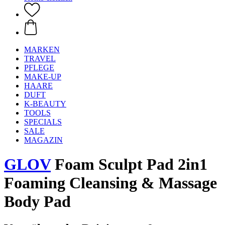
MARKEN
TRAVEL
PFLEGE
MAKE-UP
HAARE
DUFT
K-BEAUTY
TOOLS
SPECIALS
SALE
MAGAZIN
GLOV
Foam Sculpt Pad 2in1
Foaming Cleansing & Massage
Body Pad