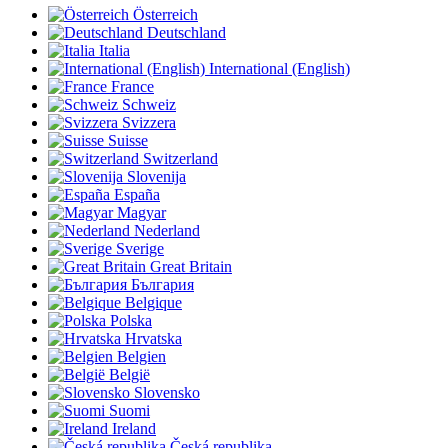
Österreich
Deutschland
Italia
International (English)
France
Schweiz
Svizzera
Suisse
Switzerland
Slovenija
España
Magyar
Nederland
Sverige
Great Britain
България
Belgique
Polska
Hrvatska
Belgien
België
Slovensko
Suomi
Ireland
Česká republika