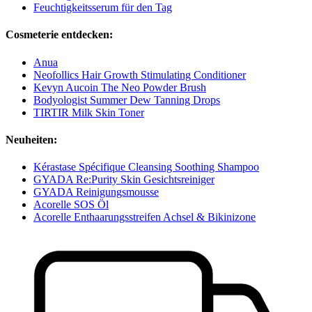
Feuchtigkeitsserum für den Tag
Cosmeterie entdecken:
Anua
Neofollics Hair Growth Stimulating Conditioner
Kevyn Aucoin The Neo Powder Brush
Bodyologist Summer Dew Tanning Drops
TIRTIR Milk Skin Toner
Neuheiten:
Kérastase Spécifique Cleansing Soothing Shampoo
GYADA Re:Purity Skin Gesichtsreiniger
GYADA Reinigungsmousse
Acorelle SOS Öl
Acorelle Enthaarungsstreifen Achsel & Bikinizone