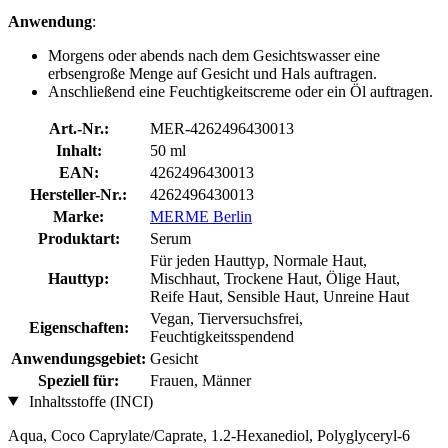
Anwendung
:
Morgens oder abends nach dem Gesichtswasser eine
erbsengroße Menge auf Gesicht und Hals auftragen.
Anschließend eine Feuchtigkeitscreme oder ein Öl auftragen.
Art.-Nr.:
MER-4262496430013
Inhalt:
50 ml
EAN:
4262496430013
Hersteller-Nr.:
4262496430013
Marke:
MERME Berlin
Produktart:
Serum
Für jeden Hauttyp, Normale Haut,
Hauttyp:
Mischhaut, Trockene Haut, Ölige Haut,
Reife Haut, Sensible Haut, Unreine Haut
Vegan, Tierversuchsfrei,
Eigenschaften:
Feuchtigkeitsspendend
Anwendungsgebiet:
Gesicht
Speziell für:
Frauen, Männer
Inhaltsstoffe (INCI)
Aqua, Coco Caprylate/Caprate, 1.2-Hexanediol, Polyglyceryl-6