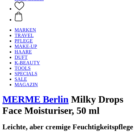
MARKEN
TRAVEL
PFLEGE
MAKE-UP
HAARE
DUFT
K-BEAUTY
TOOLS
SPECIALS
SALE
MAGAZIN
MERME Berlin
Milky Drops
Face Moisturiser, 50 ml
Leichte, aber cremige Feuchtigkeitspflege