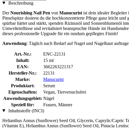
Beschreibung
Der
Nourishing Nail Pen
von
Manucurist
ist dein idealer Begleite
Pinselspitze dosierst du die hochkonzentrierte Pflege ganz leicht u
spürbar härtet und stärkt, spenden Rizinusöl und Sonnenblumenöl inten
Umwelteinflüsse und revitalisiert beanspruchte Hände im Handumdre
dieses professionelle Upgrade für ein rundum gepflegtes Finish!
Anwendung
: Täglich nach Bedarf auf Nagel und Nagelhaut auftrage
Art.-Nr.:
ENC-22131
Inhalt:
15 ml
EAN:
3662263221317
Hersteller-Nr.:
22131
Marke:
Manucurist
Produktart:
Serum
Eigenschaften:
Vegan, Tierversuchsfrei
Anwendungsgebiet:
Nägel
Speziell für:
Frauen, Männer
Inhaltsstoffe (INCI)
Helianthus Annus (Sunflower) Seed Oil, Glycerin, Caprylic/Capric Tri
(Vitamin E), Helianthus Annus (Sunflower) Seed Oil, Pistacia Lent