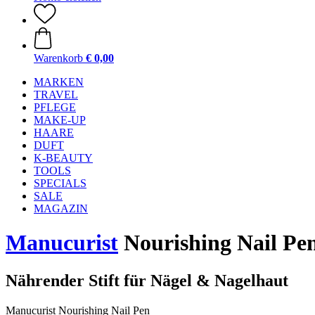
Warenkorb
€ 0,00
MARKEN
TRAVEL
PFLEGE
MAKE-UP
HAARE
DUFT
K-BEAUTY
TOOLS
SPECIALS
SALE
MAGAZIN
Manucurist
Nourishing Nail Pen
Nährender Stift für Nägel & Nagelhaut
Manucurist Nourishing Nail Pen