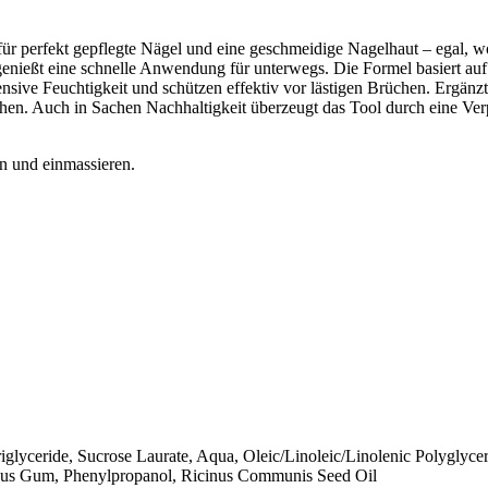
r für perfekt gepflegte Nägel und eine geschmeidige Nagelhaut – egal, w
nd genießt eine schnelle Anwendung für unterwegs. Die Formel basiert 
sive Feuchtigkeit und schützen effektiv vor lästigen Brüchen. Ergänzt 
hen. Auch in Sachen Nachhaltigkeit überzeugt das Tool durch eine V
n und einmassieren.
glyceride, Sucrose Laurate, Aqua, Oleic/Linoleic/Linolenic Polyglycer
iscus Gum, Phenylpropanol, Ricinus Communis Seed Oil