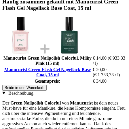
Häufig zusammen gekauft mit Manucurist Green
Flash Gel Nagellack Base Coat, 15 ml
Manucurist Green Nailpolish Colorful, Milky
€ 14,00
(€ 933,33
Pink (15 ml)
/ l)
Manucurist Green Flash Gel Nagellack Base
€ 20,00
Coat, 15 ml
(€ 1.333,33 / l)
Gesamtpreis:
€ 34,00
Beide in den Warenkorb
Beschreibung
Der
Green Nailpolish Colorful
von
Manucurist
ist dein neues
Must-have für eine Maniküre, die keine Kompromisse eingeht. Freu
dich über die intensive Pigmentierung und leuchtende,
ausdrucksstarke Farbe, die du in nur einer Minute ganz ohne
aggressives Aceton auch wieder entfernen kannst. Dank des
professionellen Pinsels gelingt dir das präzise Auftragen wie im