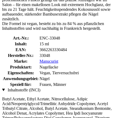
Salon – für einen makellosen Look mit extremem Hochglanz, der
bis zu 21 Tage hält. Feuchtigkeitsspendendes Kokosnussöl sowie
aufbauender, stärkender Bambusextrakt pflegen die Nägel
zusätzlich.
Die Formel ist vegan, besteht zu bis zu 84 % aus pflanzlichen
Inhaltsstoffen und wird nachhaltig in Frankreich hergestellt.
Art.-Nr.:
ENC-33048
Inhalt:
15 ml
EAN:
3662263330484
Hersteller-Nr.:
33048
Marke:
Manucurist
Produktart:
Nagellacke
Eigenschaften:
Vegan, Tierversuchsfrei
Anwendungsgebiet:
Nägel
Speziell für:
Frauen, Männer
Inhaltsstoffe (INCI)
Butyl Acetate, Ethyl Acetate, Nitrocellulose, Adipic
Acid/Neopentylglycol/Trimellitic Anhydride Copolymer, Acetyl
Tributyl Citrate, Alcohol, Butyl Acetate, Stearalkonium Bentonite,
Alcohol Denat, Acrylates Copolymer, Hea Ipdi Isocyanurate
Trimer/Polycaprolactone Diol Copolymer, Isopropanol, Titanium