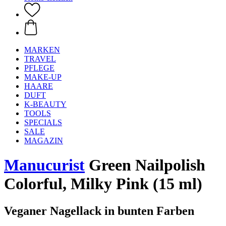
MARKEN
TRAVEL
PFLEGE
MAKE-UP
HAARE
DUFT
K-BEAUTY
TOOLS
SPECIALS
SALE
MAGAZIN
Manucurist
Green Nailpolish
Colorful, Milky Pink (15 ml)
Veganer Nagellack in bunten Farben