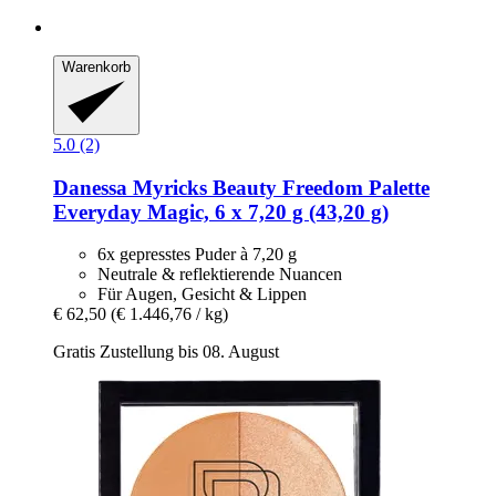
Warenkorb
5.0 (2)
Danessa Myricks Beauty
Freedom Palette
Everyday Magic, 6 x 7,20 g (43,20 g)
6x gepresstes Puder à 7,20 g
Neutrale & reflektierende Nuancen
Für Augen, Gesicht & Lippen
€ 62,50
(€ 1.446,76 / kg)
Gratis Zustellung bis 08. August