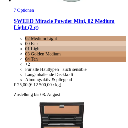
7 Optionen
SWEED
Miracle Powder Mini, 02 Medium
Light (2 g)
02 Medium Light
00 Fair
01 Light
03 Golden Medium
04 Tan
+2
Für alle Hauttypen - auch sensible
Langanhaltende Deckkraft
Atmungsaktiv & pflegend
€ 25,00
(€ 12.500,00 / kg)
Zustellung bis 08. August