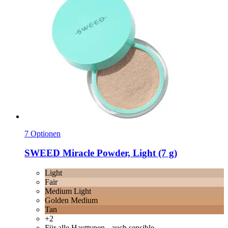
7 Optionen
SWEED
Miracle Powder, Light (7 g)
Light
Fair
Medium Light
Golden Medium
Tan
+2
Für alle Hauttypen - auch sensible