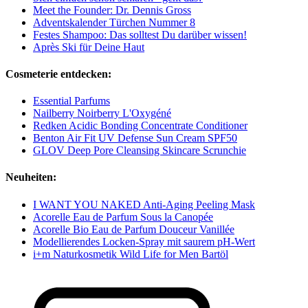
Meet the Founder: Dr. Dennis Gross
Adventskalender Türchen Nummer 8
Festes Shampoo: Das solltest Du darüber wissen!
Après Ski für Deine Haut
Cosmeterie entdecken:
Essential Parfums
Nailberry Noirberry L'Oxygéné
Redken Acidic Bonding Concentrate Conditioner
Benton Air Fit UV Defense Sun Cream SPF50
GLOV Deep Pore Cleansing Skincare Scrunchie
Neuheiten:
I WANT YOU NAKED Anti-Aging Peeling Mask
Acorelle Eau de Parfum Sous la Canopée
Acorelle Bio Eau de Parfum Douceur Vanillée
Modellierendes Locken-Spray mit saurem pH-Wert
i+m Naturkosmetik Wild Life for Men Bartöl