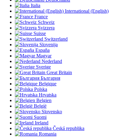
Italia
International (English)
France
Schweiz
Svizzera
Suisse
Switzerland
Slovenija
España
Magyar
Nederland
Sverige
Great Britain
България
Belgique
Polska
Hrvatska
Belgien
België
Slovensko
Suomi
Ireland
Česká republika
Romania