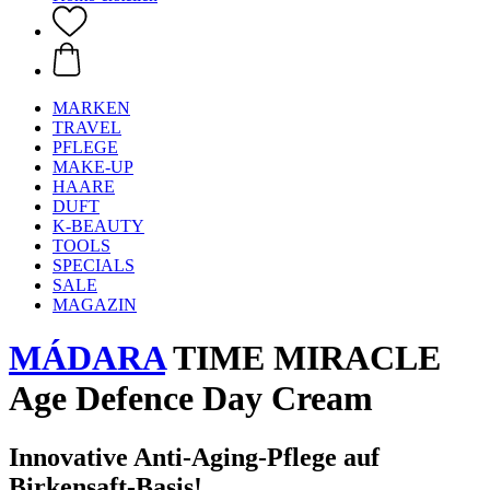
MARKEN
TRAVEL
PFLEGE
MAKE-UP
HAARE
DUFT
K-BEAUTY
TOOLS
SPECIALS
SALE
MAGAZIN
MÁDARA
TIME MIRACLE
Age Defence Day Cream
Innovative Anti-Aging-Pflege auf
Birkensaft-Basis!