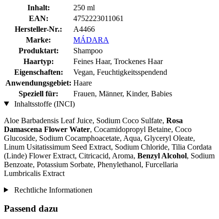
Inhalt:
250 ml
EAN:
4752223011061
Hersteller-Nr.:
A4466
Marke:
MÁDARA
Produktart:
Shampoo
Haartyp:
Feines Haar, Trockenes Haar
Eigenschaften:
Vegan, Feuchtigkeitsspendend
Anwendungsgebiet:
Haare
Speziell für:
Frauen, Männer, Kinder, Babies
Inhaltsstoffe (INCI)
Aloe Barbadensis Leaf Juice, Sodium Coco­ Sulfate,
Rosa
Damascena Flower Water
, Cocamidopropyl Betaine, Coco
Glucoside, Sodium Cocamphoacetate, Aqua, Glyceryl Oleate,
Linum Usitatissimum Seed Extract, Sodium Chloride, Tilia Cordata
(Linde) Flower Extract, Citricacid, Aroma,
Benzyl Alcohol
, Sodium
Benzoate, Potassium Sorbate, Phenylethanol, Furcellaria
Lumbricalis Extract
Rechtliche Informationen
Passend dazu