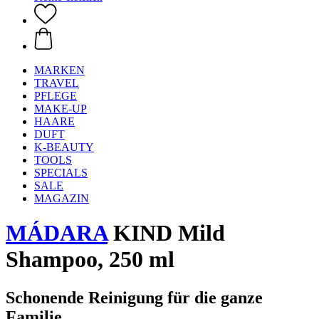
MARKEN
TRAVEL
PFLEGE
MAKE-UP
HAARE
DUFT
K-BEAUTY
TOOLS
SPECIALS
SALE
MAGAZIN
MÁDARA
KIND Mild
Shampoo, 250 ml
Schonende Reinigung für die ganze
Familie