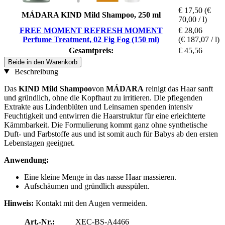
€ 17,50
(€
MÁDARA KIND Mild Shampoo, 250 ml
70,00 / l)
FREE MOMENT REFRESH MOMENT
€ 28,06
Perfume Treatment, 02 Fig Fog (150 ml)
(€ 187,07 / l)
Gesamtpreis:
€ 45,56
Beide in den Warenkorb
Beschreibung
Das
KIND Mild Shampoo
von
MÁDARA
reinigt das Haar sanft
und gründlich, ohne die Kopfhaut zu irritieren. Die pflegenden
Extrakte aus Lindenblüten und Leinsamen spenden intensiv
Feuchtigkeit und entwirren die Haarstruktur für eine erleichterte
Kämmbarkeit. Die Formulierung kommt ganz ohne synthetische
Duft- und Farbstoffe aus und ist somit auch für Babys ab den ersten
Lebenstagen geeignet.
Anwendung:
Eine kleine Menge in das nasse Haar massieren.
Aufschäumen und gründlich ausspülen.
Hinweis:
Kontakt mit den Augen vermeiden.
Art.-Nr.:
XEC-BS-A4466