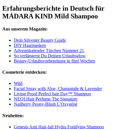
Erfahrungsberichte in Deutsch für
MÁDARA KIND Mild Shampoo
Aus unserem Magazin:
Dein Silvester Beauty Guide
DIY Haarmasken
Adventskalender Türchen Nummer 21
So verlängerst Du Deinen Urlaubsglow
Beauty-Urlaubsvorbereitung in fünf Wochen
Cosmeterie entdecken:
Wild
Facial Spray with Aloe, Chamomile & Lavender
Living Proof Perfect hair Day™ Shampoo
NEQI Hair Perfume The Signature
Nailberry Peony-Blush L'Oxygéné
Neuheiten:
Genesis Anti Hair-fall Hydra Fortifying Shampoo