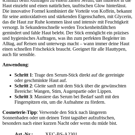
schmilzt beim Auftragen zu einem zarten Serum, das mühelos in die
Haut einzieht und einen natürlichen, taufrischen Glow hinterlässt.
Die innovative Formel kombiniert die Vorteile von Koffein, bekannt
für seine antioxidativen und stärkenden Eigenschaften, mit Glycerin,
das die Haut zur Ruhe kommen lässt und intensiv mit Feuchtigkeit
versorgt. In Sekundenschnelle werden Trockenheitsfältchen
gemindert und fahle Haut belebt. Der Stick ermöglicht ein präzises
und hygienisches Auftragen, was ihn zum perfekten Begleiter im
Alltag, auf Reisen und unterwegs macht – wann immer deine Haut
einen schnellen Frischekick braucht. Geeignet für alle Hauttypen,
auch für sensible.
Anwendung
:
Schritt 1
: Trage den Serum-Stick direkt auf die gereinigte
oder geschminkte Haut auf.
Schritt 2
: Gleite sanft mit dem Stick über die gewünschten
Bereiche: Wangen, Stirn, Augenpartie oder Lippen.
Schritt 3
: Massiere das Serum bei Bedarf sanft mit den
Fingerspitzen ein, um die Aufnahme zu fördern.
Cosmeterie-Tipp
: Verwende den Stick nach längerem
Sonnenbaden oder um deinen Teint tagsüber aufzufrischen,
besonders nach einer kurzen Nacht oder wenn du müde bist.
Art.-Nr.:
XEC-BS-A2301