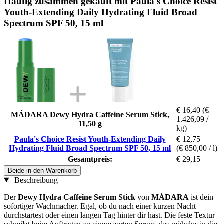
Häufig zusammen gekauft mit Paula's Choice Resist
Youth-Extending Daily Hydrating Fluid Broad
Spectrum SPF 50, 15 ml
€ 16,40
(€
MÁDARA Dewy Hydra Caffeine Serum Stick,
1.426,09 /
11,50 g
kg)
Paula's Choice Resist Youth-Extending Daily
€ 12,75
Hydrating Fluid Broad Spectrum SPF 50, 15 ml
(€ 850,00 / l)
Gesamtpreis:
€ 29,15
Beide in den Warenkorb
Beschreibung
Der
Dewy Hydra Caffeine Serum Stick
von
MÁDARA
ist dein
sofortiger Wachmacher. Egal, ob du nach einer kurzen Nacht
durchstartest oder einen langen Tag hinter dir hast. Die feste Textur