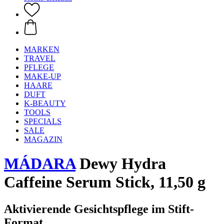
MARKEN
TRAVEL
PFLEGE
MAKE-UP
HAARE
DUFT
K-BEAUTY
TOOLS
SPECIALS
SALE
MAGAZIN
MÁDARA
Dewy Hydra
Caffeine Serum Stick, 11,50 g
Aktivierende Gesichtspflege im Stift-
Format