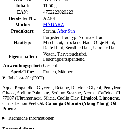
Inhalt:
11,50 g
EAN:
4752223020223
Hersteller-Nr.:
A2301
Marke:
MÁDARA
Produktart:
Serum,
After Sun
Für jeden Hauttyp, Normale Haut,
Hauttyp:
Mischhaut, Trockene Haut, Ölige Haut,
Reife Haut, Sensible Haut, Unreine Haut
Vegan, Tierversuchsfrei,
Eigenschaften:
Feuchtigkeitsspendend
Anwendungsgebiet:
Gesicht
Speziell für:
Frauen, Männer
Inhaltsstoffe (INCI)
Aqua, Propandiol, Glycerin, Betaine, Butylene Glycol, Pentylene
Glycol, Sodium Palmitate, Sodium Stearate, Aroma, Caffeine, CI
77007 (Ultramarines) , Silicia, Caolin Clay,
Linalool
,
Limonene
,
Citrus Lemon Peel Oil,
Cananga Odorata (Ylang Ylang) Oil
,
Pinene
Rechtliche Informationen