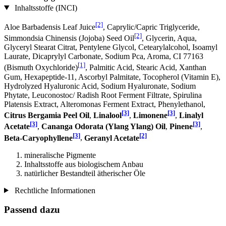
Inhaltsstoffe (INCI)
[2]
Aloe Barbadensis Leaf Juice
, Caprylic/Capric Triglyceride,
[2]
Simmondsia Chinensis (Jojoba) Seed Oil
, Glycerin, Aqua,
Glyceryl Stearat Citrat, Pentylene Glycol, Cetearylalcohol, Isoamyl
Laurate, Dicaprylyl Carbonate, Sodium Pca, Aroma, CI 77163
[1]
(Bismuth Oxychloride)
, Palmitic Acid, Stearic Acid, Xanthan
Gum, Hexapeptide-11, Ascorbyl Palmitate, Tocopherol (Vitamin E),
Hydrolyzed Hyaluronic Acid, Sodium Hyaluronate, Sodium
Phytate, Leuconostoc/ Radish Root Ferment Filtrate, Spirulina
Platensis Extract, Alteromonas Ferment Extract, Phenylethanol,
[3]
[3]
Citrus Bergamia Peel Oil
,
Linalool
,
Limonene
,
Linalyl
[3]
[3]
Acetate
,
Cananga Odorata (Ylang Ylang) Oil
,
Pinene
,
[3]
[2]
Beta-Caryophyllene
,
Geranyl Acetate
mineralische Pigmente
Inhaltsstoffe aus biologischem Anbau
natürlicher Bestandteil ätherischer Öle
Rechtliche Informationen
Passend dazu