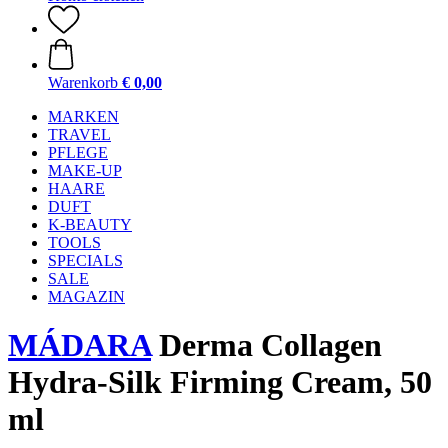
Warenkorb
€ 0,00
MARKEN
TRAVEL
PFLEGE
MAKE-UP
HAARE
DUFT
K-BEAUTY
TOOLS
SPECIALS
SALE
MAGAZIN
MÁDARA
Derma Collagen
Hydra-Silk Firming Cream, 50
ml