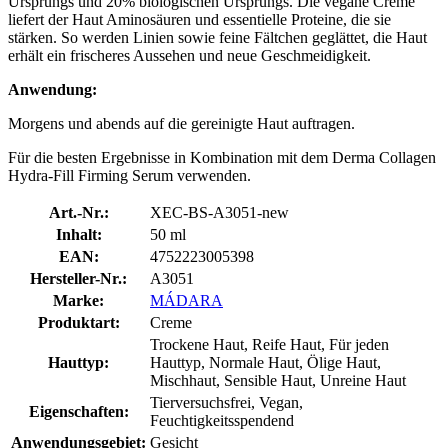
Ursprungs und 20% biologischen Ursprungs. Die vegane Creme
liefert der Haut Aminosäuren und essentielle Proteine, die sie
stärken. So werden Linien sowie feine Fältchen geglättet, die Haut
erhält ein frischeres Aussehen und neue Geschmeidigkeit.
Anwendung:
Morgens und abends auf die gereinigte Haut auftragen.
Für die besten Ergebnisse in Kombination mit dem Derma Collagen
Hydra-Fill Firming Serum verwenden.
Art.-Nr.:
XEC-BS-A3051-new
Inhalt:
50 ml
EAN:
4752223005398
Hersteller-Nr.:
A3051
Marke:
MÁDARA
Produktart:
Creme
Trockene Haut, Reife Haut, Für jeden
Hauttyp:
Hauttyp, Normale Haut, Ölige Haut,
Mischhaut, Sensible Haut, Unreine Haut
Tierversuchsfrei, Vegan,
Eigenschaften:
Feuchtigkeitsspendend
Anwendungsgebiet:
Gesicht