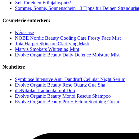
Zeit für einen Frühjahrsputz!
Sommer, Sonne, Sonnenschein - 3 Tipps für Deinen Strandurla
Cosmeterie entdecken:
Kérastase
NOBE Nordic Beauty Cooling Care Frosty Face Mist
Tata Harper Skincare Clarifying Mask
Marvis Smokers Whitening Mint
Evolve Organic Beauty Daily Defence Moisture Mist
Neuheiten:
Symbiose Intensive Anti-Dandruff Cellular Night Serum
Evolve Organic Beauty Rose Quartz Gua Sha
dieNikolai Traubenkernöl Duo
Evolve Organic Beauty Monoi Rescue Shampoo
Evolve Organic Beauty Pro + Ectoin Soothing Cream