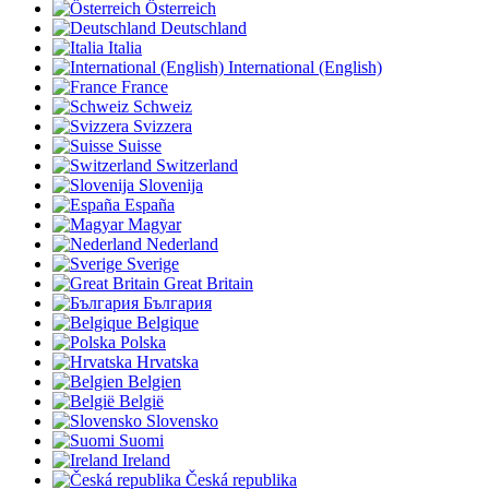
Österreich
Deutschland
Italia
International (English)
France
Schweiz
Svizzera
Suisse
Switzerland
Slovenija
España
Magyar
Nederland
Sverige
Great Britain
България
Belgique
Polska
Hrvatska
Belgien
België
Slovensko
Suomi
Ireland
Česká republika