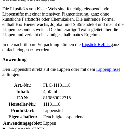
Die
Lipsticks
von Kjaer Weis sind feuchtigkeitsspendende
Lippenstifte mit einer intensiven Pigmentierung, ganz ohne
künstliche Farbstoffe oder Chemikalien. Die nährende Formel
enthält Bio-Bienenwachs, Jojoba- und Süßmandelöl und macht die
Lippen besonders weich. Die butterartige Textur gleitet über die
Lippen und verleiht ein samtiges, halbmattes Ergebnis.
In die nachfüllbare Verpackung können die
Lipstick Refills
ganz
einfach eingesetzt werden.
Anwendung
:
Den Lippenstift direkt auf die Lippen oder mit dem
Lippenpinsel
auftragen.
Art.-Nr.:
FLC-11131118
Inhalt:
4,50 ml
EAN:
819869022715
Hersteller-Nr.:
11131118
Produktart:
Lippenstift
Eigenschaften:
Feuchtigkeitsspendend
Anwendungsgebiet:
Lippen