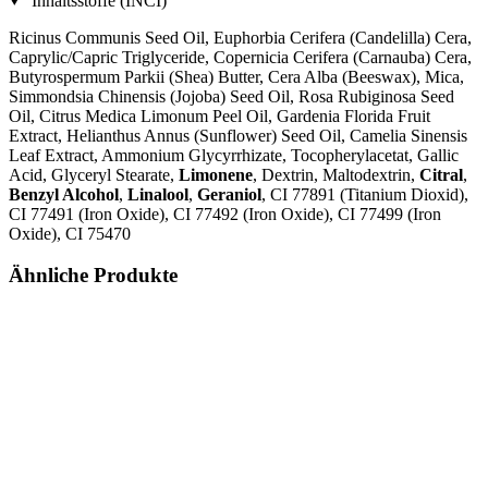
Inhaltsstoffe (INCI)
Ricinus Communis Seed Oil, Euphorbia Cerifera (Candelilla) Cera,
Caprylic/Capric Triglyceride, Copernicia Cerifera (Carnauba) Cera,
Butyrospermum Parkii (Shea) Butter, Cera Alba (Beeswax), Mica,
Simmondsia Chinensis (Jojoba) Seed Oil, Rosa Rubiginosa Seed
Oil, Citrus Medica Limonum Peel Oil, Gardenia Florida Fruit
Extract, Helianthus Annus (Sunflower) Seed Oil, Camelia Sinensis
Leaf Extract, Ammonium Glycyrrhizate, Tocopherylacetat, Gallic
Acid, Glyceryl Stearate,
Limonene
, Dextrin, Maltodextrin,
Citral
,
Benzyl Alcohol
,
Linalool
,
Geraniol
, CI 77891 (Titanium Dioxid),
CI 77491 (Iron Oxide), CI 77492 (Iron Oxide), CI 77499 (Iron
Oxide), CI 75470
Ähnliche Produkte