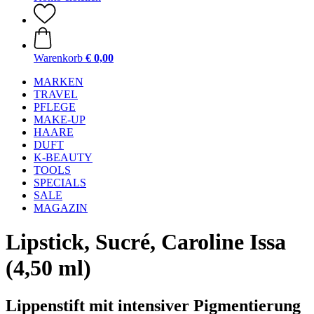
Warenkorb
€ 0,00
MARKEN
TRAVEL
PFLEGE
MAKE-UP
HAARE
DUFT
K-BEAUTY
TOOLS
SPECIALS
SALE
MAGAZIN
Lipstick, Sucré, Caroline Issa
(4,50 ml)
Lippenstift mit intensiver Pigmentierung