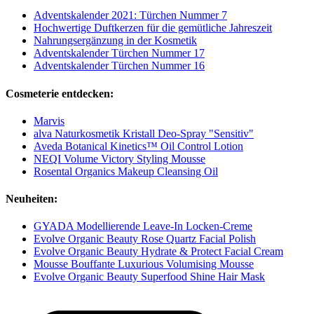
Adventskalender 2021: Türchen Nummer 7
Hochwertige Duftkerzen für die gemütliche Jahreszeit
Nahrungsergänzung in der Kosmetik
Adventskalender Türchen Nummer 17
Adventskalender Türchen Nummer 16
Cosmeterie entdecken:
Marvis
alva Naturkosmetik Kristall Deo-Spray "Sensitiv"
Aveda Botanical Kinetics™ Oil Control Lotion
NEQI Volume Victory Styling Mousse
Rosental Organics Makeup Cleansing Oil
Neuheiten:
GYADA Modellierende Leave-In Locken-Creme
Evolve Organic Beauty Rose Quartz Facial Polish
Evolve Organic Beauty Hydrate & Protect Facial Cream
Mousse Bouffante Luxurious Volumising Mousse
Evolve Organic Beauty Superfood Shine Hair Mask