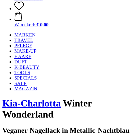
Warenkorb
€ 0,00
MARKEN
TRAVEL
PFLEGE
MAKE-UP
HAARE
DUFT
K-BEAUTY
TOOLS
SPECIALS
SALE
MAGAZIN
Kia-Charlotta
Winter
Wonderland
Veganer Nagellack in Metallic-Nachtblau