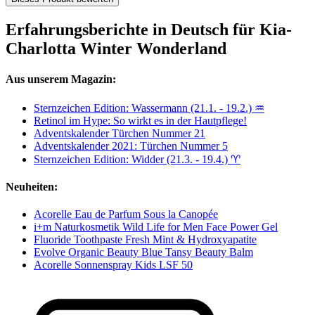
Erfahrungsberichte in Deutsch für Kia-
Charlotta Winter Wonderland
Aus unserem Magazin:
Sternzeichen Edition: Wassermann (21.1. - 19.2.) ♒
Retinol im Hype: So wirkt es in der Hautpflege!
Adventskalender Türchen Nummer 21
Adventskalender 2021: Türchen Nummer 5
Sternzeichen Edition: Widder (21.3. - 19.4.) ♈︎
Neuheiten:
Acorelle Eau de Parfum Sous la Canopée
i+m Naturkosmetik Wild Life for Men Face Power Gel
Fluoride Toothpaste Fresh Mint & Hydroxyapatite
Evolve Organic Beauty Blue Tansy Beauty Balm
Acorelle Sonnenspray Kids LSF 50