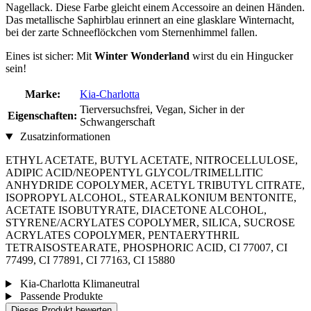
Nagellack. Diese Farbe gleicht einem Accessoire an deinen Händen.
Das metallische Saphirblau erinnert an eine glasklare Winternacht,
bei der zarte Schneeflöckchen vom Sternenhimmel fallen.
Eines ist sicher: Mit
Winter Wonderland
wirst du ein Hingucker
sein!
Marke:
Kia-Charlotta
Tierversuchsfrei, Vegan, Sicher in der
Eigenschaften:
Schwangerschaft
Zusatzinformationen
ETHYL ACETATE, BUTYL ACETATE, NITROCELLULOSE,
ADIPIC ACID/NEOPENTYL GLYCOL/TRIMELLITIC
ANHYDRIDE COPOLYMER, ACETYL TRIBUTYL CITRATE,
ISOPROPYL ALCOHOL, STEARALKONIUM BENTONITE,
ACETATE ISOBUTYRATE, DIACETONE ALCOHOL,
STYRENE/ACRYLATES COPOLYMER, SILICA, SUCROSE
ACRYLATES COPOLYMER, PENTAERYTHRIL
TETRAISOSTEARATE, PHOSPHORIC ACID, CI 77007, CI
77499, CI 77891, CI 77163, CI 15880
Kia-Charlotta Klimaneutral
Passende Produkte
Dieses Produkt bewerten