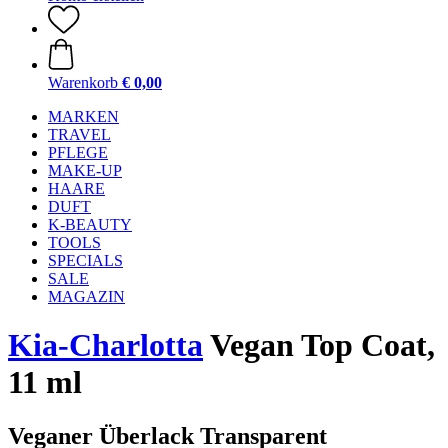
Warenkorb
€ 0,00
MARKEN
TRAVEL
PFLEGE
MAKE-UP
HAARE
DUFT
K-BEAUTY
TOOLS
SPECIALS
SALE
MAGAZIN
Kia-Charlotta
Vegan Top Coat,
11 ml
Veganer Überlack Transparent