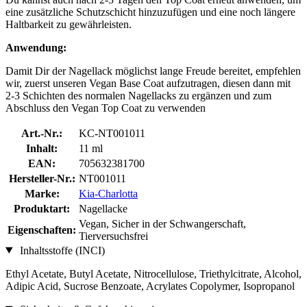
eine zusätzliche Schutzschicht hinzuzufügen und eine noch längere
Haltbarkeit zu gewährleisten.
Anwendung:
Damit Dir der Nagellack möglichst lange Freude bereitet, empfehlen
wir, zuerst unseren Vegan Base Coat aufzutragen, diesen dann mit
2-3 Schichten des normalen Nagellacks zu ergänzen und zum
Abschluss den Vegan Top Coat zu verwenden
Art.-Nr.:
KC-NT001011
Inhalt:
11 ml
EAN:
705632381700
Hersteller-Nr.:
NT001011
Marke:
Kia-Charlotta
Produktart:
Nagellacke
Vegan, Sicher in der Schwangerschaft,
Eigenschaften:
Tierversuchsfrei
Inhaltsstoffe (INCI)
Ethyl Acetate, Butyl Acetate, Nitrocellulose, Triethylcitrate, Alcohol,
Adipic Acid, Sucrose Benzoate, Acrylates Copolymer, Isopropanol