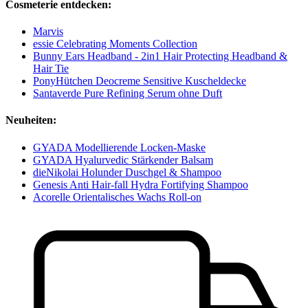
Cosmeterie entdecken:
Marvis
essie Celebrating Moments Collection
Bunny Ears Headband - 2in1 Hair Protecting Headband &
Hair Tie
PonyHütchen Deocreme Sensitive Kuscheldecke
Santaverde Pure Refining Serum ohne Duft
Neuheiten:
GYADA Modellierende Locken-Maske
GYADA Hyalurvedic Stärkender Balsam
dieNikolai Holunder Duschgel & Shampoo
Genesis Anti Hair-fall Hydra Fortifying Shampoo
Acorelle Orientalisches Wachs Roll-on