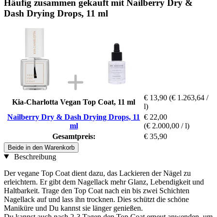
Häufig zusammen gekauft mit Nailberry Dry &
Dash Drying Drops, 11 ml
€ 13,90
(€ 1.263,64 /
Kia-Charlotta Vegan Top Coat, 11 ml
l)
Nailberry Dry & Dash Drying Drops, 11
€ 22,00
ml
(€ 2.000,00 / l)
Gesamtpreis:
€ 35,90
Beide in den Warenkorb
Beschreibung
Der vegane Top Coat dient dazu, das Lackieren der Nägel zu
erleichtern. Er gibt dem Nagellack mehr Glanz, Lebendigkeit und
Haltbarkeit. Trage den Top Coat nach ein bis zwei Schichten
Nagellack auf und lass ihn trocknen. Dies schützt die schöne
Maniküre und Du kannst sie länger genießen.
Du kannst auch nach 2-3 Tagen den Top Coat erneut anwenden, um