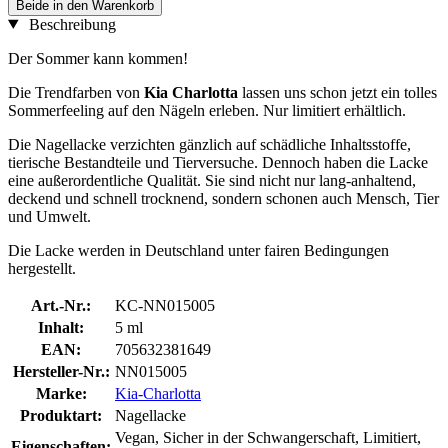
Beide in den Warenkorb
Beschreibung
Der Sommer kann kommen!
Die Trendfarben von
Kia Charlotta
lassen uns schon jetzt ein tolles
Sommerfeeling auf den Nägeln erleben. Nur limitiert erhältlich.
Die Nagellacke verzichten gänzlich auf schädliche Inhaltsstoffe,
tierische Bestandteile und Tierversuche. Dennoch haben die Lacke
eine außerordentliche Qualität. Sie sind nicht nur lang-anhaltend,
deckend und schnell trocknend, sondern schonen auch Mensch, Tier
und Umwelt.
Die Lacke werden in Deutschland unter fairen Bedingungen
hergestellt.
Art.-Nr.:
KC-NN015005
Inhalt:
5 ml
EAN:
705632381649
Hersteller-Nr.:
NN015005
Marke:
Kia-Charlotta
Produktart:
Nagellacke
Vegan, Sicher in der Schwangerschaft, Limitiert,
Eigenschaften: