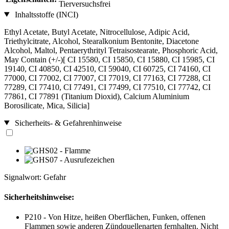
Tierversuchsfrei
Inhaltsstoffe (INCI)
Ethyl Acetate, Butyl Acetate, Nitrocellulose, Adipic Acid,
Triethylcitrate, Alcohol, Stearalkonium Bentonite, Diacetone
Alcohol, Maltol, Pentaerythrityl Tetraisostearate, Phosphoric Acid,
May Contain (+/-)[ CI 15580, CI 15850, CI 15880, CI 15985, CI
19140, CI 40850, CI 42510, CI 59040, CI 60725, CI 74160, CI
77000, CI 77002, CI 77007, CI 77019, CI 77163, CI 77288, CI
77289, CI 77410, CI 77491, CI 77499, CI 77510, CI 77742, CI
77861, CI 77891 (Titanium Dioxid), Calcium Aluminium
Borosilicate, Mica, Silicia]
Sicherheits- & Gefahrenhinweise
Signalwort: Gefahr
Sicherheitshinweise:
P210 - Von Hitze, heißen Oberflächen, Funken, offenen
Flammen sowie anderen Zündquellenarten fernhalten. Nicht