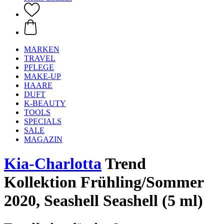
MARKEN
TRAVEL
PFLEGE
MAKE-UP
HAARE
DUFT
K-BEAUTY
TOOLS
SPECIALS
SALE
MAGAZIN
Kia-Charlotta
Trend
Kollektion Frühling/Sommer
2020, Seashell Seashell (5 ml)