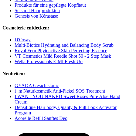
Produkte für eine gepflegte Kopfhaut
Sets mit Haarprodukten
Genesis von Kérastase
Cosmeterie entdecken:
D'Orsay
Multi-Biotics Hydrating and Balancing Body Scrub
Royal Fern Phytoactive Skin Perfecting Essence
VT Cosmetics Mild Reedle Shot 50 - 2 Step Mask
Wella Professionals EIMI Fresh Up
Neuheiten:
GYADA Gesichtstonic
i+m Naturkosmetik Anti-Pickel SOS Treatment
I WANT YOU NAKED Sweet Roses Pure Aloe Hand
Cream
Densifique Hair body, Quality & Full Look Activator
Program
Acorelle Refill Sanftes Deo