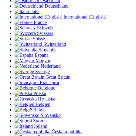
Österreich
Deutschland
Italia
International (English)
France
Schweiz
Svizzera
Suisse
Switzerland
Slovenija
España
Magyar
Nederland
Sverige
Great Britain
България
Belgique
Polska
Hrvatska
Belgien
België
Slovensko
Suomi
Ireland
Česká republika