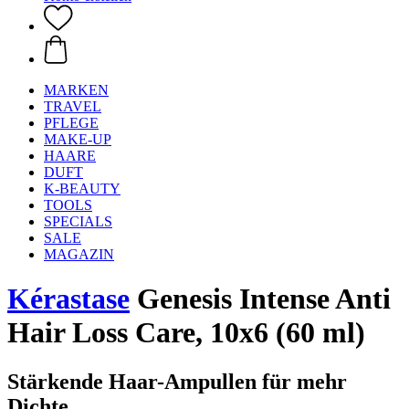
MARKEN
TRAVEL
PFLEGE
MAKE-UP
HAARE
DUFT
K-BEAUTY
TOOLS
SPECIALS
SALE
MAGAZIN
Kérastase
Genesis Intense Anti
Hair Loss Care, 10x6 (60 ml)
Stärkende Haar-Ampullen für mehr
Dichte