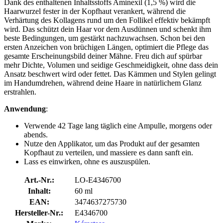
Dank des enthaltenen Inhaltsstoffs Aminexil (1,5 %) wird die
Haarwurzel fester in der Kopfhaut verankert, während die
Verhärtung des Kollagens rund um den Follikel effektiv bekämpft
wird. Das schützt dein Haar vor dem Ausdünnen und schenkt ihm
beste Bedingungen, um gestärkt nachzuwachsen. Schon bei den
ersten Anzeichen von brüchigen Längen, optimiert die Pflege das
gesamte Erscheinungsbild deiner Mähne. Freu dich auf spürbar
mehr Dichte, Volumen und seidige Geschmeidigkeit, ohne dass dein
Ansatz beschwert wird oder fettet. Das Kämmen und Stylen gelingt
im Handumdrehen, während deine Haare in natürlichem Glanz
erstrahlen.
Anwendung
:
Verwende 42 Tage lang täglich eine Ampulle, morgens oder
abends.
Nutze den Applikator, um das Produkt auf der gesamten
Kopfhaut zu verteilen, und massiere es dann sanft ein.
Lass es einwirken, ohne es auszuspülen.
Art.-Nr.:
LO-E4346700
Inhalt:
60 ml
EAN:
3474637275730
Hersteller-Nr.:
E4346700