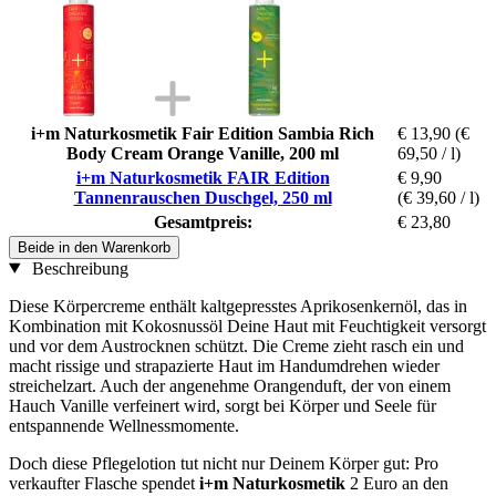
i+m Naturkosmetik Fair Edition Sambia Rich
€ 13,90
(€
Body Cream Orange Vanille, 200 ml
69,50 / l)
i+m Naturkosmetik FAIR Edition
€ 9,90
Tannenrauschen Duschgel, 250 ml
(€ 39,60 / l)
Gesamtpreis:
€ 23,80
Beide in den Warenkorb
Beschreibung
Diese Körpercreme enthält kaltgepresstes Aprikosenkernöl, das in
Kombination mit Kokosnussöl Deine Haut mit Feuchtigkeit versorgt
und vor dem Austrocknen schützt. Die Creme zieht rasch ein und
macht rissige und strapazierte Haut im Handumdrehen wieder
streichelzart. Auch der angenehme Orangenduft, der von einem
Hauch Vanille verfeinert wird, sorgt bei Körper und Seele für
entspannende Wellnessmomente.
Doch diese Pflegelotion tut nicht nur Deinem Körper gut: Pro
verkaufter Flasche spendet
i+m Naturkosmetik
2 Euro an den