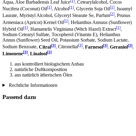
[1]
Aqua, Aloe Barbadensis Leaf Juice
, Cetearylalcohol, Cocos
[1]
[1]
[1]
Nucifera (Coconut) Oil
, Alcohol
, Glycerin Soja Oil
, Isoamyl
[2]
Laurate, Myristyl Alcohol, Glyceryl Stearate Se, Parfum
, Prunus
[1]
Armeniaca (Apricot) Kernel Oil
, Helianthus Annuus (Sunflower)
[1]
[1]
Hybrid Oil
, Hamamelis Virginiana (Witch Hazel) Extract
,
Sodium Cetearyl Sulfate, Tocopherol (Vitamin E), Helianthus
Annus (Sunflower) Seed Oil, Potassium Sorbate, Sodium Lactate,
[3]
[3]
[3]
[3]
Sodium Benzoate,
Citral
, Citronellal
,
Farnesol
,
Geraniol
,
[3]
[3]
Limonene
,
Linalool
aus kontrolliert biologischem Anbau
natürliche Duftkomposition
aus natürlich ätherischen Ölen
Rechtliche Informationen
Passend dazu