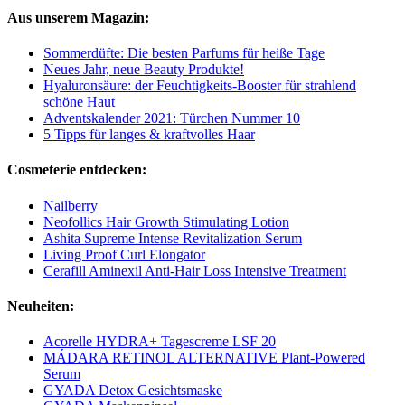
Aus unserem Magazin:
Sommerdüfte: Die besten Parfums für heiße Tage
Neues Jahr, neue Beauty Produkte!
Hyaluronsäure: der Feuchtigkeits-Booster für strahlend
schöne Haut
Adventskalender 2021: Türchen Nummer 10
5 Tipps für langes & kraftvolles Haar
Cosmeterie entdecken:
Nailberry
Neofollics Hair Growth Stimulating Lotion
Ashita Supreme Intense Revitalization Serum
Living Proof Curl Elongator
Cerafill Aminexil Anti-Hair Loss Intensive Treatment
Neuheiten:
Acorelle HYDRA+ Tagescreme LSF 20
MÁDARA RETINOL ALTERNATIVE Plant-Powered
Serum
GYADA Detox Gesichtsmaske