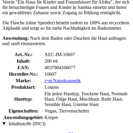
Verein "Ein Haus für Kinder und Frauenhäuser für Afrika", der sich
für benachteiligte Frauen und Kinder in Sambia einsetzt und ihnen
ein gewaltfreies Zuhause sowie Zugang zu Bildung ermöglicht.
Die Flasche (ohne Spender) besteht zudem zu 100% aus recyceltem
Altplastik und sorgt so für mehr Nachhaltigkeit im Badezimmer.
Anwendung:
Nach dem Baden oder Duschen die Haut auftragen
und sanft einmassieren.
Art.-Nr.:
XEC-IM-10607
Inhalt:
200 ml
EAN:
4037904106077
Hersteller-Nr.:
10607
Marke:
i+m Naturkosmetik
Produktart:
Lotions
Für jeden Hauttyp, Trockene Haut, Normale
Hauttyp:
Haut, Ölige Haut, Mischhaut, Reife Haut,
Sensible Haut, Unreine Haut
Eigenschaften:
Vegan, Tierversuchsfrei
Anwendungsgebiet:
Körper
Inhaltsstoffe (INCI)