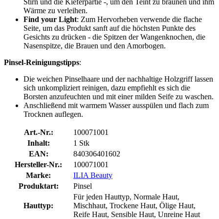
Stirn und die Kieferpartie -, um den Teint zu bräunen und ihm
Wärme zu verleihen.
Find your Light
: Zum Hervorheben verwende die flache
Seite, um das Produkt sanft auf die höchsten Punkte des
Gesichts zu drücken - die Spitzen der Wangenknochen, die
Nasenspitze, die Brauen und den Amorbogen.
Pinsel-Reinigungstipps
:
Die weichen Pinselhaare und der nachhaltige Holzgriff lassen
sich unkompliziert reinigen, dazu empfiehlt es sich die
Borsten anzufeuchten und mit einer milden Seife zu waschen.
Anschließend mit warmem Wasser ausspülen und flach zum
Trocknen auflegen.
Art.-Nr.:
100071001
Inhalt:
1 Stk
EAN:
840306401602
Hersteller-Nr.:
100071001
Marke:
ILIA Beauty
Produktart:
Pinsel
Für jeden Hauttyp, Normale Haut,
Hauttyp:
Mischhaut, Trockene Haut, Ölige Haut,
Reife Haut, Sensible Haut, Unreine Haut