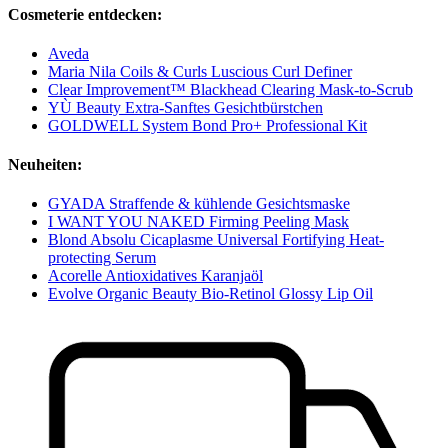
Cosmeterie entdecken:
Aveda
Maria Nila Coils & Curls Luscious Curl Definer
Clear Improvement™ Blackhead Clearing Mask-to-Scrub
YÙ Beauty Extra-Sanftes Gesichtbürstchen
GOLDWELL System Bond Pro+ Professional Kit
Neuheiten:
GYADA Straffende & kühlende Gesichtsmaske
I WANT YOU NAKED Firming Peeling Mask
Blond Absolu Cicaplasme Universal Fortifying Heat-
protecting Serum
Acorelle Antioxidatives Karanjaöl
Evolve Organic Beauty Bio-Retinol Glossy Lip Oil