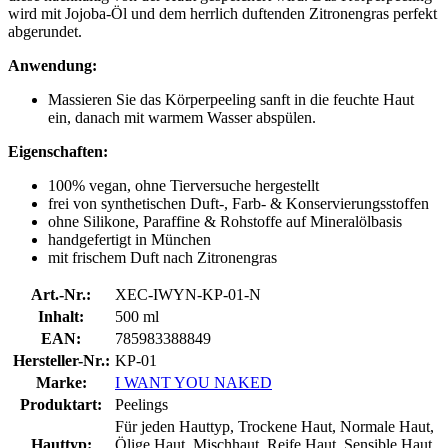
wird mit Jojoba-Öl und dem herrlich duftenden Zitronengras perfekt
abgerundet.
Anwendung:
Massieren Sie das Körperpeeling sanft in die feuchte Haut
ein, danach mit warmem Wasser abspülen.
Eigenschaften:
100% vegan, ohne Tierversuche hergestellt
frei von synthetischen Duft-, Farb- & Konservierungsstoffen
ohne Silikone, Paraffine & Rohstoffe auf Mineralölbasis
handgefertigt in München
mit frischem Duft nach Zitronengras
Art.-Nr.:
XEC-IWYN-KP-01-N
Inhalt:
500 ml
EAN:
785983388849
Hersteller-Nr.:
KP-01
Marke:
I WANT YOU NAKED
Produktart:
Peelings
Für jeden Hauttyp, Trockene Haut, Normale Haut,
Hauttyp:
Ölige Haut, Mischhaut, Reife Haut, Sensible Haut,