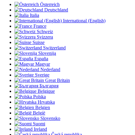
Österreich
Deutschland
Italia
International (English)
France
Schweiz
Svizzera
Suisse
Switzerland
Slovenija
España
Magyar
Nederland
Sverige
Great Britain
България
Belgique
Polska
Hrvatska
Belgien
België
Slovensko
Suomi
Ireland
Česká republika