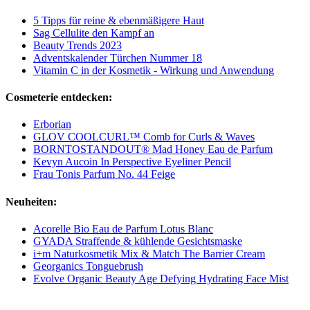
5 Tipps für reine & ebenmäßigere Haut
Sag Cellulite den Kampf an
Beauty Trends 2023
Adventskalender Türchen Nummer 18
Vitamin C in der Kosmetik - Wirkung und Anwendung
Cosmeterie entdecken:
Erborian
GLOV COOLCURL™ Comb for Curls & Waves
BORNTOSTANDOUT® Mad Honey Eau de Parfum
Kevyn Aucoin In Perspective Eyeliner Pencil
Frau Tonis Parfum No. 44 Feige
Neuheiten:
Acorelle Bio Eau de Parfum Lotus Blanc
GYADA Straffende & kühlende Gesichtsmaske
i+m Naturkosmetik Mix & Match The Barrier Cream
Georganics Tonguebrush
Evolve Organic Beauty Age Defying Hydrating Face Mist