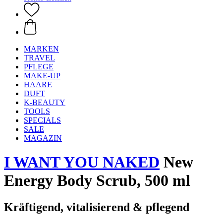
MARKEN
TRAVEL
PFLEGE
MAKE-UP
HAARE
DUFT
K-BEAUTY
TOOLS
SPECIALS
SALE
MAGAZIN
I WANT YOU NAKED
New
Energy Body Scrub, 500 ml
Kräftigend, vitalisierend & pflegend