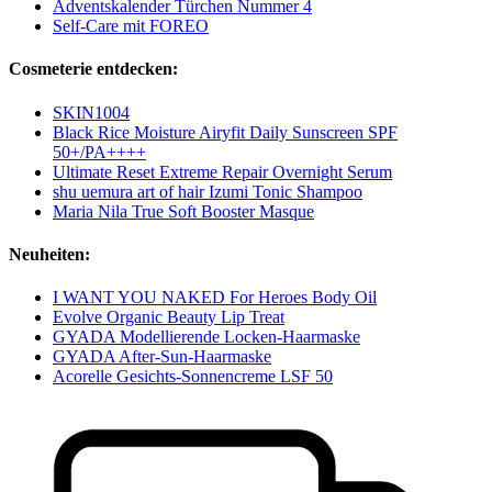
Adventskalender Türchen Nummer 4
Self-Care mit FOREO
Cosmeterie entdecken:
SKIN1004
Black Rice Moisture Airyfit Daily Sunscreen SPF
50+/PA++++
Ultimate Reset Extreme Repair Overnight Serum
shu uemura art of hair Izumi Tonic Shampoo
Maria Nila True Soft Booster Masque
Neuheiten:
I WANT YOU NAKED For Heroes Body Oil
Evolve Organic Beauty Lip Treat
GYADA Modellierende Locken-Haarmaske
GYADA After-Sun-Haarmaske
Acorelle Gesichts-Sonnencreme LSF 50