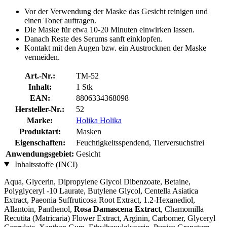
Vor der Verwendung der Maske das Gesicht reinigen und
einen Toner auftragen.
Die Maske für etwa 10-20 Minuten einwirken lassen.
Danach Reste des Serums sanft einklopfen.
Kontakt mit den Augen bzw. ein Austrocknen der Maske
vermeiden.
Art.-Nr.:
TM-52
Inhalt:
1 Stk
EAN:
8806334368098
Hersteller-Nr.:
52
Marke:
Holika Holika
Produktart:
Masken
Eigenschaften:
Feuchtigkeitsspendend, Tierversuchsfrei
Anwendungsgebiet:
Gesicht
Inhaltsstoffe (INCI)
Aqua, Glycerin, Dipropylene Glycol Dibenzoate, Betaine,
Polyglyceryl -10 Laurate, Butylene Glycol, Centella Asiatica
Extract, Paeonia Suffruticosa Root Extract, 1.2-Hexanediol,
Allantoin, Panthenol,
Rosa Damascena Extract
, Chamomilla
Recutita (Matricaria) Flower Extract, Arginin, Carbomer, Glyceryl