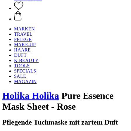
MARKEN
TRAVEL
PFLEGE
MAKE-UP
HAARE
DUFT
K-BEAUTY
TOOLS
SPECIALS
SALE
MAGAZIN
Holika Holika
Pure Essence
Mask Sheet - Rose
Pflegende Tuchmaske mit zartem Duft