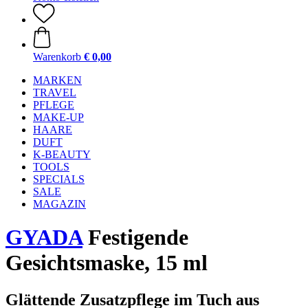
Warenkorb
€ 0,00
MARKEN
TRAVEL
PFLEGE
MAKE-UP
HAARE
DUFT
K-BEAUTY
TOOLS
SPECIALS
SALE
MAGAZIN
GYADA
Festigende
Gesichtsmaske, 15 ml
Glättende Zusatzpflege im Tuch aus