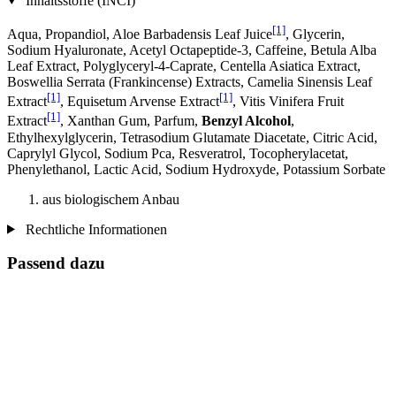
Inhaltsstoffe (INCI)
[1]
Aqua, Propandiol, Aloe Barbadensis Leaf Juice
, Glycerin,
Sodium Hyaluronate, Acetyl Octapeptide-3, Caffeine, Betula Alba
Leaf Extract, Polyglyceryl-4-Caprate, Centella Asiatica Extract,
Boswellia Serrata (Frankincense) Extracts, Camelia Sinensis Leaf
[1]
[1]
Extract
, Equisetum Arvense Extract
, Vitis Vinifera Fruit
[1]
Extract
, Xanthan Gum, Parfum,
Benzyl Alcohol
,
Ethylhexylglycerin, Tetrasodium Glutamate Diacetate, Citric Acid,
Caprylyl Glycol, Sodium Pca, Resveratrol, Tocopherylacetat,
Phenylethanol, Lactic Acid, Sodium Hydroxyde, Potassium Sorbate
aus biologischem Anbau
Rechtliche Informationen
Passend dazu