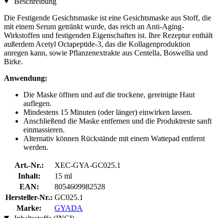
Beschreibung
Die Festigende Gesichtsmaske ist eine Gesichtsmaske aus Stoff, die
mit einem Serum getränkt wurde, das reich an Anti-Aging-
Wirkstoffen und festigenden Eigenschaften ist. Ihre Rezeptur enthält
außerdem Acetyl Octapeptide-3, das die Kollagenproduktion
anregen kann, sowie Pflanzenextrakte aus Centella, Boswellia und
Birke.
Anwendung:
Die Maske öffnen und auf die trockene, gereinigte Haut
auflegen.
Mindestens 15 Minuten (oder länger) einwirken lassen.
Anschließend die Maske entfernen und die Produktreste sanft
einmassieren.
Alternativ können Rückstände mit einem Wattepad entfernt
werden.
Art.-Nr.:
XEC-GYA-GC025.1
Inhalt:
15 ml
EAN:
8054609982528
Hersteller-Nr.:
GC025.1
Marke:
GYADA