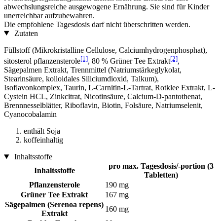
abwechslungsreiche ausgewogene Ernährung. Sie sind für Kinder
unerreichbar aufzubewahren.
Die empfohlene Tagesdosis darf nicht überschritten werden.
Zutaten
Füllstoff (Mikrokristalline Cellulose, Calciumhydrogenphosphat),
[1]
[2]
sitosterol pflanzensterole
, 80 % Grüner Tee Extrakt
,
Sägepalmen Extrakt, Trennmittel (Natriumstärkeglykolat,
Stearinsäure, kolloidales Siliciumdioxid, Talkum),
Isoflavonkomplex, Taurin, L-Carnitin-L-Tartrat, Rotklee Extrakt, L-
Cystein HCL, Zinkcitrat, Nicotinsäure, Calcium-D-pantothenat,
Brennnesselblätter, Riboflavin, Biotin, Folsäure, Natriumselenit,
Cyanocobalamin
enthält Soja
koffeinhaltig
Inhaltsstoffe
pro max. Tagesdosis/-portion (3
Inhaltsstoffe
Tabletten)
Pflanzensterole
190 mg
Grüner Tee Extrakt
167 mg
Sägepalmen (Serenoa repens)
160 mg
Extrakt