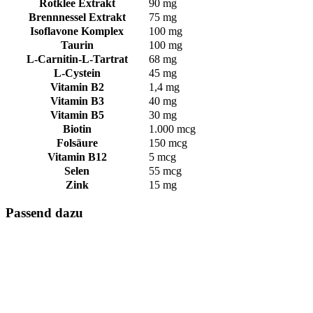
Rotklee Extrakt
90 mg
Brennnessel Extrakt
75 mg
Isoflavone Komplex
100 mg
Taurin
100 mg
L-Carnitin-L-Tartrat
68 mg
L-Cystein
45 mg
Vitamin B2
1,4 mg
Vitamin B3
40 mg
Vitamin B5
30 mg
Biotin
1.000 mcg
Folsäure
150 mcg
Vitamin B12
5 mcg
Selen
55 mcg
Zink
15 mg
Passend dazu