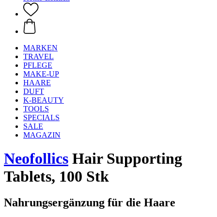
MARKEN
TRAVEL
PFLEGE
MAKE-UP
HAARE
DUFT
K-BEAUTY
TOOLS
SPECIALS
SALE
MAGAZIN
Neofollics
Hair Supporting
Tablets, 100 Stk
Nahrungsergänzung für die Haare