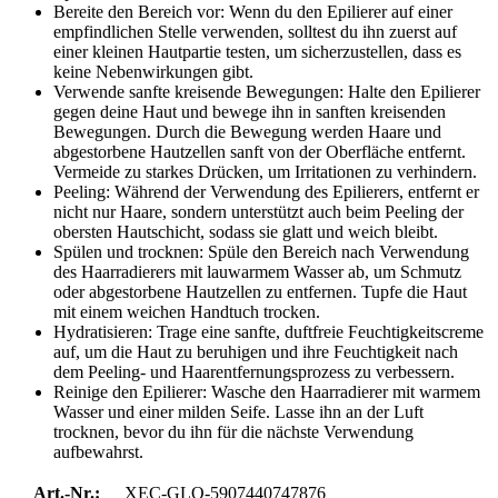
Bereite den Bereich vor: Wenn du den Epilierer auf einer
empfindlichen Stelle verwenden, solltest du ihn zuerst auf
einer kleinen Hautpartie testen, um sicherzustellen, dass es
keine Nebenwirkungen gibt.
Verwende sanfte kreisende Bewegungen: Halte den Epilierer
gegen deine Haut und bewege ihn in sanften kreisenden
Bewegungen. Durch die Bewegung werden Haare und
abgestorbene Hautzellen sanft von der Oberfläche entfernt.
Vermeide zu starkes Drücken, um Irritationen zu verhindern.
Peeling: Während der Verwendung des Epilierers, entfernt er
nicht nur Haare, sondern unterstützt auch beim Peeling der
obersten Hautschicht, sodass sie glatt und weich bleibt.
Spülen und trocknen: Spüle den Bereich nach Verwendung
des Haarradierers mit lauwarmem Wasser ab, um Schmutz
oder abgestorbene Hautzellen zu entfernen. Tupfe die Haut
mit einem weichen Handtuch trocken.
Hydratisieren: Trage eine sanfte, duftfreie Feuchtigkeitscreme
auf, um die Haut zu beruhigen und ihre Feuchtigkeit nach
dem Peeling- und Haarentfernungsprozess zu verbessern.
Reinige den Epilierer: Wasche den Haarradierer mit warmem
Wasser und einer milden Seife. Lasse ihn an der Luft
trocknen, bevor du ihn für die nächste Verwendung
aufbewahrst.
Art.-Nr.:
XEC-GLO-5907440747876