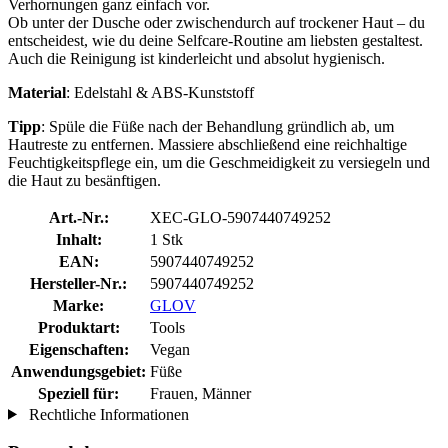
Verhornungen ganz einfach vor.
Ob unter der Dusche oder zwischendurch auf trockener Haut – du
entscheidest, wie du deine Selfcare-Routine am liebsten gestaltest.
Auch die Reinigung ist kinderleicht und absolut hygienisch.
Material
: Edelstahl & ABS-Kunststoff
Tipp
: Spüle die Füße nach der Behandlung gründlich ab, um
Hautreste zu entfernen. Massiere abschließend eine reichhaltige
Feuchtigkeitspflege ein, um die Geschmeidigkeit zu versiegeln und
die Haut zu besänftigen.
Art.-Nr.:
XEC-GLO-5907440749252
Inhalt:
1 Stk
EAN:
5907440749252
Hersteller-Nr.:
5907440749252
Marke:
GLOV
Produktart:
Tools
Eigenschaften:
Vegan
Anwendungsgebiet:
Füße
Speziell für:
Frauen, Männer
Rechtliche Informationen