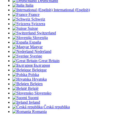
Deutschland
Italia
International (English)
France
Schweiz
Svizzera
Suisse
Switzerland
Slovenija
España
Magyar
Nederland
Sverige
Great Britain
България
Belgique
Polska
Hrvatska
Belgien
België
Slovensko
Suomi
Ireland
Česká republika
Romania