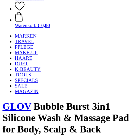
Warenkorb
€ 0,00
MARKEN
TRAVEL
PFLEGE
MAKE-UP
HAARE
DUFT
K-BEAUTY
TOOLS
SPECIALS
SALE
MAGAZIN
GLOV
Bubble Burst 3in1
Silicone Wash & Massage Pad
for Body, Scalp & Back