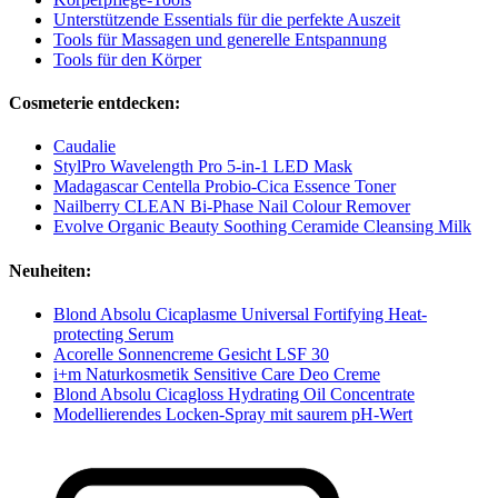
Unterstützende Essentials für die perfekte Auszeit
Tools für Massagen und generelle Entspannung
Tools für den Körper
Cosmeterie entdecken:
Caudalie
StylPro Wavelength Pro 5-in-1 LED Mask
Madagascar Centella Probio-Cica Essence Toner
Nailberry CLEAN Bi-Phase Nail Colour Remover
Evolve Organic Beauty Soothing Ceramide Cleansing Milk
Neuheiten:
Blond Absolu Cicaplasme Universal Fortifying Heat-
protecting Serum
Acorelle Sonnencreme Gesicht LSF 30
i+m Naturkosmetik Sensitive Care Deo Creme
Blond Absolu Cicagloss Hydrating Oil Concentrate
Modellierendes Locken-Spray mit saurem pH-Wert