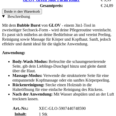
Gesamtpreis:
€ 24,89
Beide in den Warenkorb
Beschreibung
Mit dem
Bubble Burst
von
GLOV
- einem 3in1-Tool in
zweiseitiger Sechseck-Form - wird deine Pflegeroutine vereinfacht.
Es passt sich mühelos an deine Bedürfnisse an und vereint Peeling,
Reinigung sowie Massage für Körper und Kopfhaut. Sanft, jedoch
effektiv und damit ideal für die tägliche Anwendung.
Anwendung:
Body-Wash-Modus:
Befeuchte die schaumgenerierende
Seite, gib dein Lieblings-Duschgel hinzu und gleite damit
über die Haut.
Massage-Modus:
Verwende die strukturierte Seite für eine
entspannende Kopfmassage oder ein sanftes Körperpeeling.
Rückenreinigung:
Stecke einen Holzstab in die
Halteöffnung für eine einfache Reinigung des Rückens.
Nach der Anwendung:
Mit Wasser abspülen und an der Luft
trocknen lassen.
Art.-Nr.:
XEC-GLO-5907440748590
Inhalt:
1 Stk