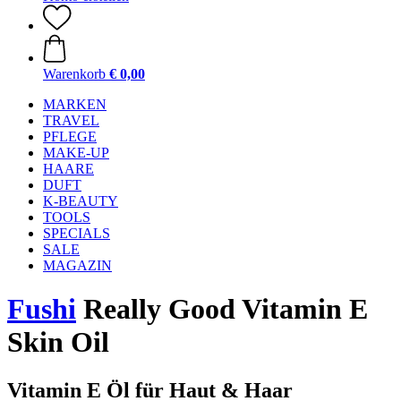
Warenkorb
€ 0,00
MARKEN
TRAVEL
PFLEGE
MAKE-UP
HAARE
DUFT
K-BEAUTY
TOOLS
SPECIALS
SALE
MAGAZIN
Fushi
Really Good Vitamin E
Skin Oil
Vitamin E Öl für Haut & Haar