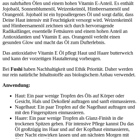
aus nahrhaften Ölen und einem hohen Vitamin E-Anteil. Es enthält
Jojobaöl, Sonnenblumenöl, Weizenkeimöl, Himbeersamenöl und
Orangenöl. Jojobaöl ist ein hypoallergenes Öl und sorgt dafür, dass
Deine Haut intensiv mit Feuchtigkeit versorgt wird. Weizenkeimöl
und Himbeersamenöl zeichnen sich durch hervorragende
Radikalfänger, essentielle Fettsäuren und einem hohen Anteil an
Antioxidantien und Vitamin E aus. Orangenöl verleiht einen
gesunden Glow und macht das Öl zum Dufterlebnis.
Das antioxidative Vitamin E Öl pflegt Haut und Haare butterweich
und kann der vorzeitigen Hautalterung vorbeugen.
Bei
Fushi
haben Nachhaltigkeit und Ethik Priorität. Daher werden
nur rein natürliche Inhaltsstoffe aus biologischem Anbau verwendet.
Anwendung:
Haut: Ein paar wenige Tropfen des Öls auf Körper oder
Gesicht, Hals und Dekolleté auftragen und sanft einmassieren.
Nagelhaut: Ein paar Tropfen auf die Nagelhaut auftragen und
mit den Fingerspitzen einmassieren.
Haare: Ein paar wenige Tropfen als Glanz-Finish in die
trockenen Spitzen geben. Für intensive Pflege kannst Du das
Öl großzügig ins Haar und auf der Kopfhaut einmassieren,
über Nacht einwirken lassen und am nächsten Morgen mit