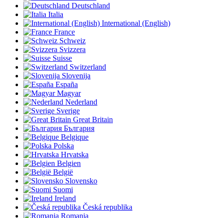
Deutschland
Italia
International (English)
France
Schweiz
Svizzera
Suisse
Switzerland
Slovenija
España
Magyar
Nederland
Sverige
Great Britain
България
Belgique
Polska
Hrvatska
Belgien
België
Slovensko
Suomi
Ireland
Česká republika
Romania