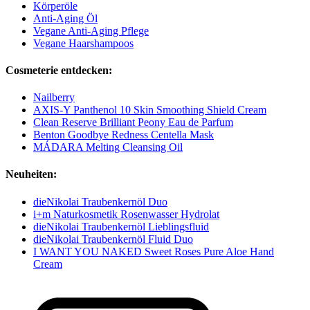
Körperöle
Anti-Aging Öl
Vegane Anti-Aging Pflege
Vegane Haarshampoos
Cosmeterie entdecken:
Nailberry
AXIS-Y Panthenol 10 Skin Smoothing Shield Cream
Clean Reserve Brilliant Peony Eau de Parfum
Benton Goodbye Redness Centella Mask
MÁDARA Melting Cleansing Oil
Neuheiten:
dieNikolai Traubenkernöl Duo
i+m Naturkosmetik Rosenwasser Hydrolat
dieNikolai Traubenkernöl Lieblingsfluid
dieNikolai Traubenkernöl Fluid Duo
I WANT YOU NAKED Sweet Roses Pure Aloe Hand
Cream