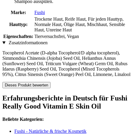
Shampoo ausspülen.
Marke:
Fushi
Trockene Haut, Reife Haut, Für jeden Hauttyp,
Hauttyp:
Normale Haut, Ölige Haut, Mischhaut, Sensible
Haut, Unreine Haut
Eigenschaften:
Tierversuchsfrei, Vegan
Zusatzinformationen
Tocopherol Acetate (D-alpha Tocopherol/D alpha tocopherol),
Simmondsia Chinensis (Jojoba) Seed Oil, Helianthus Annus
(Sunflower) Seed Oil, Triticum Vulgare (Wheat) Germ Oil, Rubus
Idaeus (Raspberry) Seed Oil, Tocopherol (Mixed Tocopherols
95%), Citrus Sinensis (Sweet Orange) Peel Oil, Limonene, Linalool
Dieses Produkt bewerten
Erfahrungsberichte in Deutsch für Fushi
Really Good Vitamin E Skin Oil
Beliebte Kategorien:
Fushi - Natürliche & frische Kosmetik