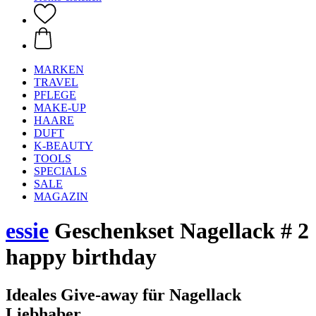
MARKEN
TRAVEL
PFLEGE
MAKE-UP
HAARE
DUFT
K-BEAUTY
TOOLS
SPECIALS
SALE
MAGAZIN
essie
Geschenkset Nagellack # 2
happy birthday
Ideales Give-away für Nagellack
Liebhaber