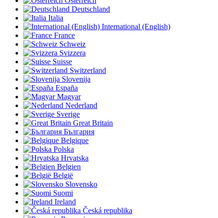
Österreich
Deutschland
Italia
International (English)
France
Schweiz
Svizzera
Suisse
Switzerland
Slovenija
España
Magyar
Nederland
Sverige
Great Britain
България
Belgique
Polska
Hrvatska
Belgien
België
Slovensko
Suomi
Ireland
Česká republika