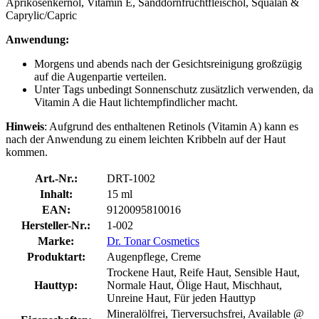
Aprikosenkernöl, Vitamin E, Sanddornfruchtfleischöl, Squalan &
Caprylic/Capric
Anwendung:
Morgens und abends nach der Gesichtsreinigung großzügig
auf die Augenpartie verteilen.
Unter Tags unbedingt Sonnenschutz zusätzlich verwenden, da
Vitamin A die Haut lichtempfindlicher macht.
Hinweis
: Aufgrund des enthaltenen Retinols (Vitamin A) kann es
nach der Anwendung zu einem leichten Kribbeln auf der Haut
kommen.
Art.-Nr.:
DRT-1002
Inhalt:
15 ml
EAN:
9120095810016
Hersteller-Nr.:
1-002
Marke:
Dr. Tonar Cosmetics
Produktart:
Augenpflege, Creme
Trockene Haut, Reife Haut, Sensible Haut,
Hauttyp:
Normale Haut, Ölige Haut, Mischhaut,
Unreine Haut, Für jeden Hauttyp
Mineralölfrei, Tierversuchsfrei, Available @