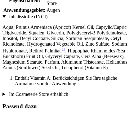
Eigenschaften:
Store
Anwendungsgebiet:
Augen
Inhaltsstoffe (INCI)
Aqua, Prunus Armeniaca (Apricot) Kernel Oil, Caprylic/Capric
Triglyceride, Squalen, Glycerin, Polyglyceryl-3 Polyricinoleate,
Inositol, Decyl Cocoate, Silicia, Sorbitan Sesquioleate, Cetyl
Ricinoleate, Hydrogenated Vegetable Oil, Zinc Sulfate, Sodium
[1]
Hyaluronate, Retinyl Palmitat
, Hippophae Rhamnoides (Sea
Buckthorn) Fruit Oil, Glyceryl Caprate, Cera Alba (Beeswax),
Magnesium Stearate, Parfum, Aluminum Tristearate, Helianthus
Annus (Sunflower) Seed Oil, Tocopherol (Vitamin E)
Enthält Vitamin A. Berücksichtigen Sie Ihre tägliche
Aufnahme vor der Anwendung
Im Cosmeterie Store erhältlich
Passend dazu