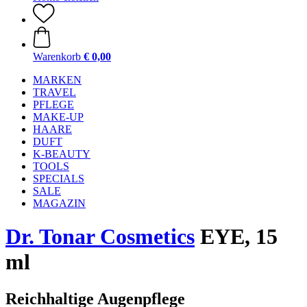
Warenkorb
€ 0,00
MARKEN
TRAVEL
PFLEGE
MAKE-UP
HAARE
DUFT
K-BEAUTY
TOOLS
SPECIALS
SALE
MAGAZIN
Dr. Tonar Cosmetics
EYE, 15
ml
Reichhaltige Augenpflege