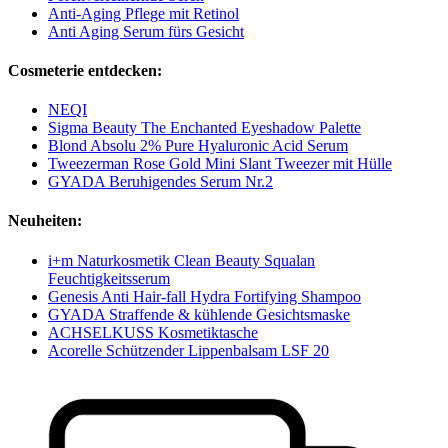
Anti-Aging Pflege mit Retinol
Anti Aging Serum fürs Gesicht
Cosmeterie entdecken:
NEQI
Sigma Beauty The Enchanted Eyeshadow Palette
Blond Absolu 2% Pure Hyaluronic Acid Serum
Tweezerman Rose Gold Mini Slant Tweezer mit Hülle
GYADA Beruhigendes Serum Nr.2
Neuheiten:
i+m Naturkosmetik Clean Beauty Squalan
Feuchtigkeitsserum
Genesis Anti Hair-fall Hydra Fortifying Shampoo
GYADA Straffende & kühlende Gesichtsmaske
ACHSELKUSS Kosmetiktasche
Acorelle Schützender Lippenbalsam LSF 20