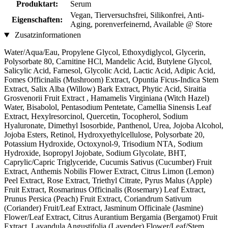
Produktart:
Serum
Vegan, Tierversuchsfrei, Silikonfrei, Anti-
Eigenschaften:
Aging, porenverfeinernd, Available @ Store
Zusatzinformationen
Water/Aqua/Eau, Propylene Glycol, Ethoxydiglycol, Glycerin,
Polysorbate 80, Carnitine HCl, Mandelic Acid, Butylene Glycol,
Salicylic Acid, Farnesol, Glycolic Acid, Lactic Acid, Adipic Acid,
Fomes Officinalis (Mushroom) Extract, Opuntia Ficus-Indica Stem
Extract, Salix Alba (Willow) Bark Extract, Phytic Acid, Siraitia
Grosvenorii Fruit Extract , Hamamelis Virginiana (Witch Hazel)
Water, Bisabolol, Pentasodium Pentetate, Camellia Sinensis Leaf
Extract, Hexylresorcinol, Quercetin, Tocopherol, Sodium
Hyaluronate, Dimethyl Isosorbide, Panthenol, Urea, Jojoba Alcohol,
Jojoba Esters, Retinol, Hydroxyethylcellulose, Polysorbate 20,
Potassium Hydroxide, Octoxynol-9, Trisodium NTA, Sodium
Hydroxide, Isopropyl Jojobate, Sodium Glycolate, BHT,
Caprylic/Capric Triglyceride, Cucumis Sativus (Cucumber) Fruit
Extract, Anthemis Nobilis Flower Extract, Citrus Limon (Lemon)
Peel Extract, Rose Extract, Triethyl Citrate, Pyrus Malus (Apple)
Fruit Extract, Rosmarinus Officinalis (Rosemary) Leaf Extract,
Prunus Persica (Peach) Fruit Extract, Coriandrum Sativum
(Coriander) Fruit/Leaf Extract, Jasminum Officinale (Jasmine)
Flower/Leaf Extract, Citrus Aurantium Bergamia (Bergamot) Fruit
Extract, Lavandula Angustifolia (Lavender) Flower/Leaf/Stem