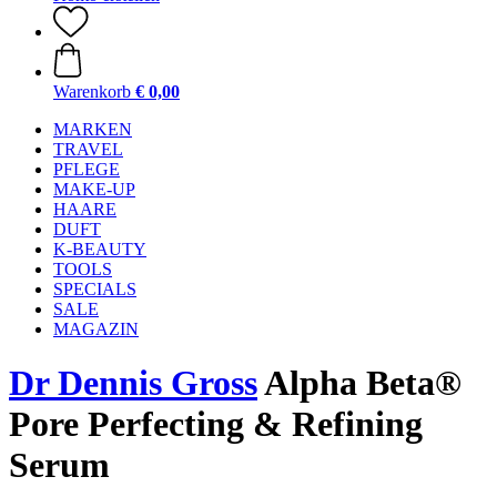
Warenkorb
€ 0,00
MARKEN
TRAVEL
PFLEGE
MAKE-UP
HAARE
DUFT
K-BEAUTY
TOOLS
SPECIALS
SALE
MAGAZIN
Dr Dennis Gross
Alpha Beta®
Pore Perfecting & Refining
Serum