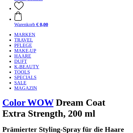
Warenkorb
€ 0,00
MARKEN
TRAVEL
PFLEGE
MAKE-UP
HAARE
DUFT
K-BEAUTY
TOOLS
SPECIALS
SALE
MAGAZIN
Color WOW
Dream Coat
Extra Strength, 200 ml
Prämierter Styling-Spray für die Haare