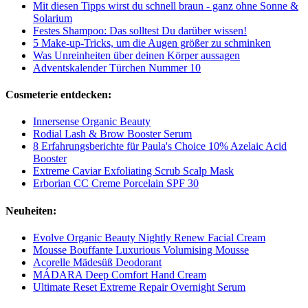
Mit diesen Tipps wirst du schnell braun - ganz ohne Sonne &
Solarium
Festes Shampoo: Das solltest Du darüber wissen!
5 Make-up-Tricks, um die Augen größer zu schminken
Was Unreinheiten über deinen Körper aussagen
Adventskalender Türchen Nummer 10
Cosmeterie entdecken:
Innersense Organic Beauty
Rodial Lash & Brow Booster Serum
8 Erfahrungsberichte für Paula's Choice 10% Azelaic Acid
Booster
Extreme Caviar Exfoliating Scrub Scalp Mask
Erborian CC Creme Porcelain SPF 30
Neuheiten:
Evolve Organic Beauty Nightly Renew Facial Cream
Mousse Bouffante Luxurious Volumising Mousse
Acorelle Mädesüß Deodorant
MÁDARA Deep Comfort Hand Cream
Ultimate Reset Extreme Repair Overnight Serum