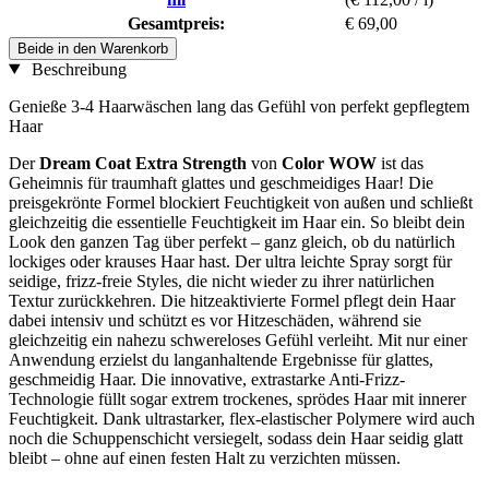
Gesamtpreis:
€ 69,00
Beide in den Warenkorb
Beschreibung
Genieße 3-4 Haarwäschen lang das Gefühl von perfekt gepflegtem
Haar
Der
Dream Coat Extra Strength
von
Color WOW
ist das
Geheimnis für traumhaft glattes und geschmeidiges Haar! Die
preisgekrönte Formel blockiert Feuchtigkeit von außen und schließt
gleichzeitig die essentielle Feuchtigkeit im Haar ein. So bleibt dein
Look den ganzen Tag über perfekt – ganz gleich, ob du natürlich
lockiges oder krauses Haar hast. Der ultra leichte Spray sorgt für
seidige, frizz-freie Styles, die nicht wieder zu ihrer natürlichen
Textur zurückkehren. Die hitzeaktivierte Formel pflegt dein Haar
dabei intensiv und schützt es vor Hitzeschäden, während sie
gleichzeitig ein nahezu schwereloses Gefühl verleiht. Mit nur einer
Anwendung erzielst du langanhaltende Ergebnisse für glattes,
geschmeidig Haar. Die innovative, extrastarke Anti-Frizz-
Technologie füllt sogar extrem trockenes, sprödes Haar mit innerer
Feuchtigkeit. Dank ultrastarker, flex-elastischer Polymere wird auch
noch die Schuppenschicht versiegelt, sodass dein Haar seidig glatt
bleibt – ohne auf einen festen Halt zu verzichten müssen.