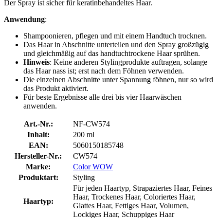
Der Spray ist sicher für keratinbehandeltes Haar.
Anwendung
:
Shampoonieren, pflegen und mit einem Handtuch trocknen.
Das Haar in Abschnitte unterteilen und den Spray großzügig
und gleichmäßig auf das handtuchtrockene Haar sprühen.
Hinweis
: Keine anderen Stylingprodukte auftragen, solange
das Haar nass ist; erst nach dem Föhnen verwenden.
Die einzelnen Abschnitte unter Spannung föhnen, nur so wird
das Produkt aktiviert.
Für beste Ergebnisse alle drei bis vier Haarwäschen
anwenden.
Art.-Nr.:
NF-CW574
Inhalt:
200 ml
EAN:
5060150185748
Hersteller-Nr.:
CW574
Marke:
Color WOW
Produktart:
Styling
Für jeden Haartyp, Strapaziertes Haar, Feines
Haar, Trockenes Haar, Coloriertes Haar,
Haartyp:
Glattes Haar, Fettiges Haar, Volumen,
Lockiges Haar, Schuppiges Haar